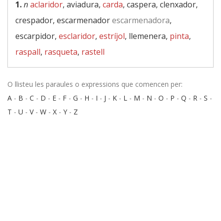
1.
n
aclaridor
, aviadura,
carda
, caspera, clenxador,
crespador, escarmenador
escarmenadora
,
escarpidor,
esclaridor
,
estríjol
, llemenera,
pinta
,
raspall
,
rasqueta
,
rastell
O llisteu les paraules o expressions que comencen per:
A
-
B
-
C
-
D
-
E
-
F
-
G
-
H
-
I
-
J
-
K
-
L
-
M
-
N
-
O
-
P
-
Q
-
R
-
S
-
T
-
U
-
V
-
W
-
X
-
Y
-
Z