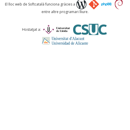
Què proposeu?
El lloc web de Softcatalà funciona gràcies a
entre altre programari lliure.
Comentari *
Hostatjat a:
ENVIA