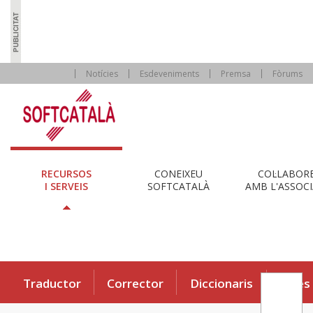
Notícies
Esdeveniments
Premsa
Fòrums
RECURSOS
CONEIXEU
COL·LABOR
I SERVEIS
SOFTCATALÀ
AMB L'ASSOCI
Traductor
Corrector
Diccionaris
Eines