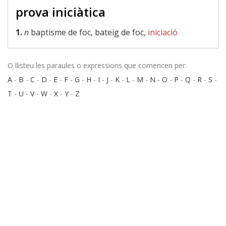
prova iniciàtica
1.
n
baptisme de foc, bateig de foc,
iniciació
O llisteu les paraules o expressions que comencen per:
A
-
B
-
C
-
D
-
E
-
F
-
G
-
H
-
I
-
J
-
K
-
L
-
M
-
N
-
O
-
P
-
Q
-
R
-
S
-
T
-
U
-
V
-
W
-
X
-
Y
-
Z