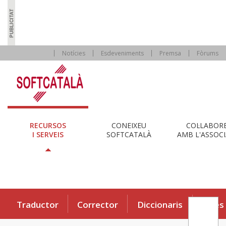
Notícies
Esdeveniments
Premsa
Fòrums
RECURSOS
CONEIXEU
COL·LABOR
I SERVEIS
SOFTCATALÀ
AMB L'ASSOCI
Traductor
Corrector
Diccionaris
Eines