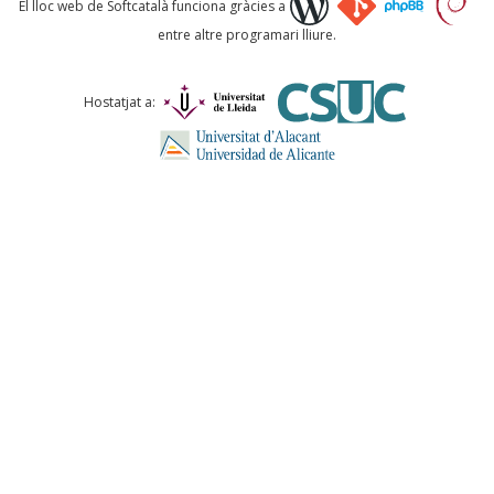
El lloc web de Softcatalà funciona gràcies a
entre altre programari lliure.
Comentari *
Hostatjat a:
ENVIA