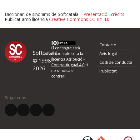
Diccionari de sinònims de Softcatalà –
Presentació i crèdits
–
Publicat amb llicència
Creative Commons CC-BY 4.0
Proposeu-nos millores o 
Contacte
d'errors
El contingut està
Softcatalà
Avís legal
disponible sota la
llicència
Atribució -
© 1998-
Codi de conducta
Si heu trobat un error o voleu proposar alguna millora, ompliu els ca
CompartirIgual 4.0
si
2026
quina és la millora que proposeu o l'error del qual voleu informar-no
no s'indica el
Publicitat
contrari.
El vostre nom *
Seguiu-nos
El vostre correu electrònic *
Què proposeu?