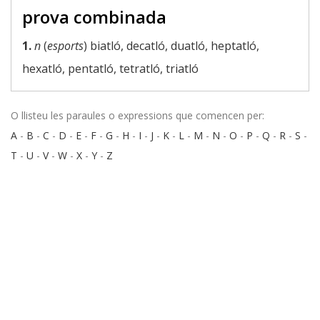
prova combinada
1.
n
(
esports
) biatló, decatló, duatló, heptatló,
hexatló, pentatló, tetratló, triatló
O llisteu les paraules o expressions que comencen per:
A
-
B
-
C
-
D
-
E
-
F
-
G
-
H
-
I
-
J
-
K
-
L
-
M
-
N
-
O
-
P
-
Q
-
R
-
S
-
T
-
U
-
V
-
W
-
X
-
Y
-
Z