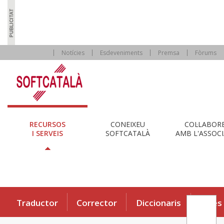
Notícies
Esdeveniments
Premsa
Fòrums
RECURSOS
CONEIXEU
COL·LABOR
I SERVEIS
SOFTCATALÀ
AMB L'ASSOCI
Traductor
Corrector
Diccionaris
Eines