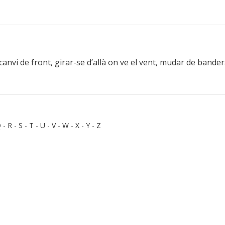
canvi de front, girar-se d’allà on ve el vent, mudar de bandera
Q
-
R
-
S
-
T
-
U
-
V
-
W
-
X
-
Y
-
Z