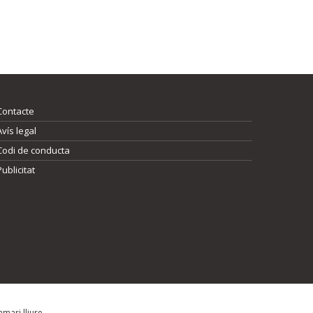
Contacte
Avís legal
Codi de conducta
Publicitat
mari lliure.