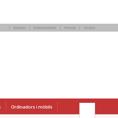
Notícies
Esdeveniments
Premsa
Fòrums
s
Ordinadors i mòbils