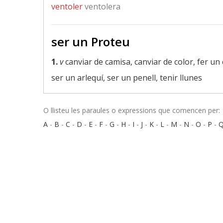
ventoler
ventolera
ser un Proteu
1.
v
canviar de camisa, canviar de color, fer un 
ser un arlequí, ser un penell, tenir llunes
O llisteu les paraules o expressions que comencen per:
A
-
B
-
C
-
D
-
E
-
F
-
G
-
H
-
I
-
J
-
K
-
L
-
M
-
N
-
O
-
P
-