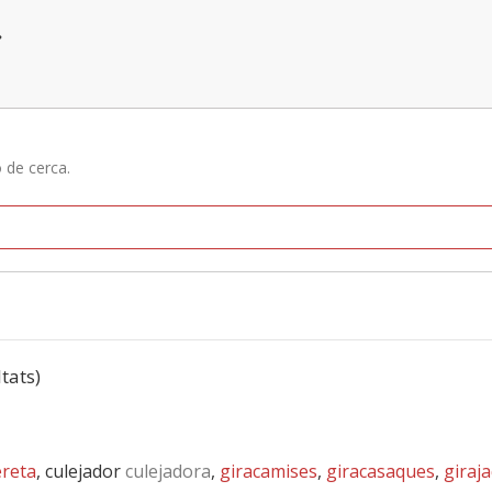
»
ó de cerca.
ltats)
reta
, culejador
culejadora
,
giracamises
,
giracasaques
,
giraj