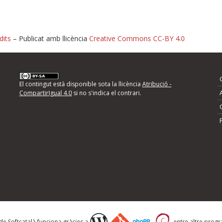
dits
– Publicat amb llicència
Creative Commons CC-BY 4.0
nformeu d'errors
El contingut està disponible sota la llicència
Atribució -
CompartirIgual 4.0
si no s'indica el contrari.
mps següents i descriviu quina és la millora que
 de Softcatalà funciona gràcies a
entre altre progra