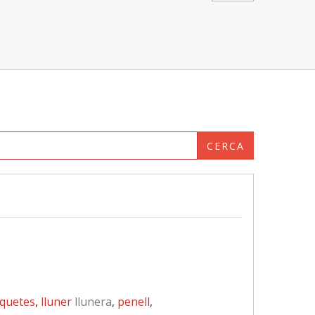
CERCA
aquetes
,
lluner
llunera
,
penell
,