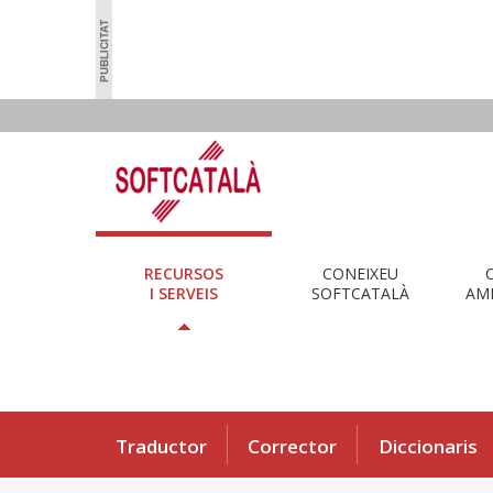
RECURSOS
CONEIXEU
I SERVEIS
SOFTCATALÀ
AMB
Traductor
Corrector
Diccionaris