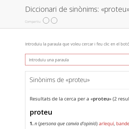
Diccionari de sinònims: «proteu
Compartiu
Introduïu la paraula que voleu cercar i feu clic en el bot
Sinònims de «proteu»
Resultats de la cerca per a «
proteu
» (2 resu
proteu
1.
n
(
persona que canvia d’opinió
)
arlequí
,
bande