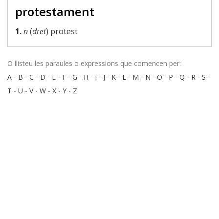
protestament
1.
n
(
dret
) protest
O llisteu les paraules o expressions que comencen per:
A
-
B
-
C
-
D
-
E
-
F
-
G
-
H
-
I
-
J
-
K
-
L
-
M
-
N
-
O
-
P
-
Q
-
R
-
S
-
T
-
U
-
V
-
W
-
X
-
Y
-
Z