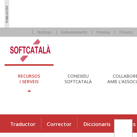
Notícies
Esdeveniments
Premsa
Fòrums
RECURSOS
CONEIXEU
COL·LABOR
I SERVEIS
SOFTCATALÀ
AMB L'ASSOCI
Traductor
Corrector
Diccionaris
Eines