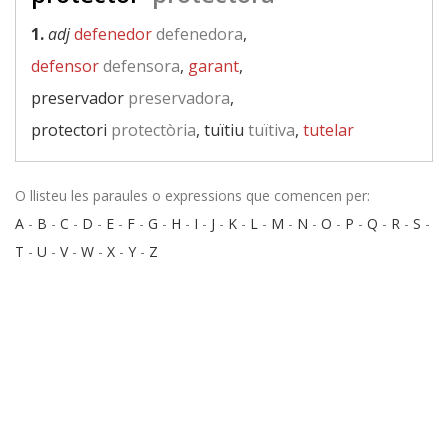
1.
adj
defenedor
defenedora
,
defensor
defensora
,
garant
,
preservador
preservadora
,
protectori
protectòria
, tuïtiu
tuïtiva
,
tutelar
O llisteu les paraules o expressions que comencen per:
A
-
B
-
C
-
D
-
E
-
F
-
G
-
H
-
I
-
J
-
K
-
L
-
M
-
N
-
O
-
P
-
Q
-
R
-
S
-
T
-
U
-
V
-
W
-
X
-
Y
-
Z