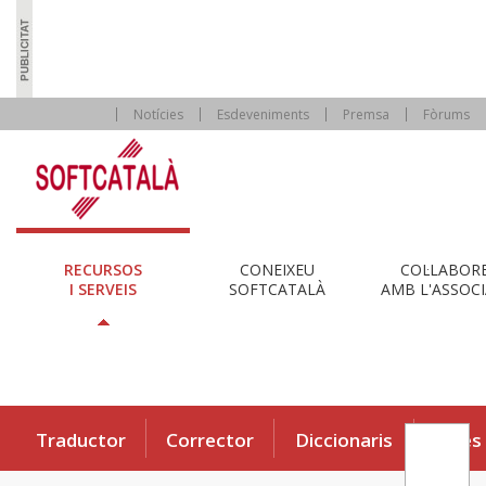
Notícies
Esdeveniments
Premsa
Fòrums
RECURSOS
CONEIXEU
COL·LABOR
I SERVEIS
SOFTCATALÀ
AMB L'ASSOCI
Traductor
Corrector
Diccionaris
Eines