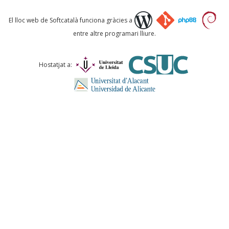
Què proposeu?
El lloc web de Softcatalà funciona gràcies a
entre altre programari lliure.
Comentari *
Hostatjat a:
ENVIA