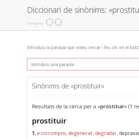
Diccionari de sinònims: «prostitu
Compartiu
Introduïu la paraula que voleu cercar i feu clic en el bot
Sinònims de «prostituir»
Resultats de la cerca per a «
prostituir
» (1 r
prostituir
1.
v
corrompre
,
degenerar
,
degradar
, deprava