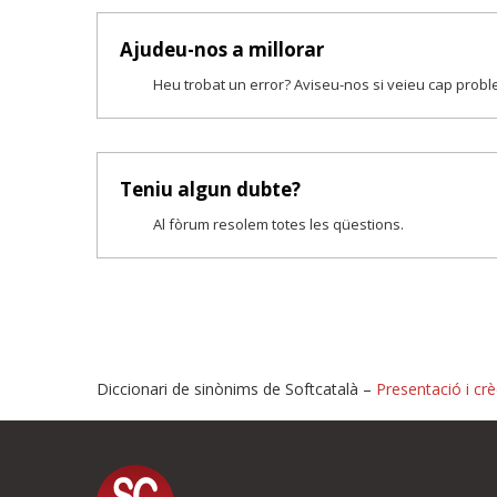
Ajudeu-nos a millorar
Heu trobat un error? Aviseu-nos si veieu cap prob
Teniu algun dubte?
Al fòrum resolem totes les qüestions.
Diccionari de sinònims de Softcatalà –
Presentació i crè
Proposeu-nos millores o i