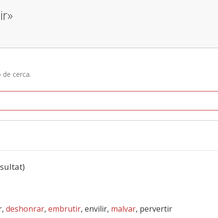
ir»
ó de cerca.
esultat)
r,
deshonrar
,
embrutir
, envilir,
malvar
, pervertir