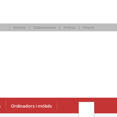
Notícies
Esdeveniments
Premsa
Fòrums
s
Ordinadors i mòbils