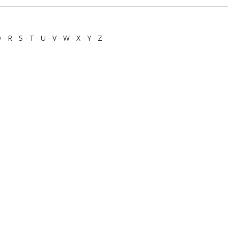
Q
-
R
-
S
-
T
-
U
-
V
-
W
-
X
-
Y
-
Z