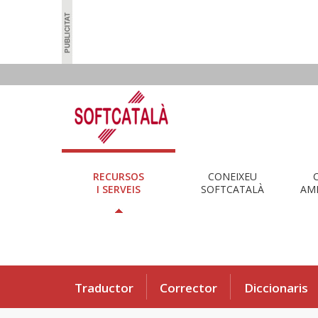
RECURSOS
CONEIXEU
I SERVEIS
SOFTCATALÀ
AMB
Traductor
Corrector
Diccionaris