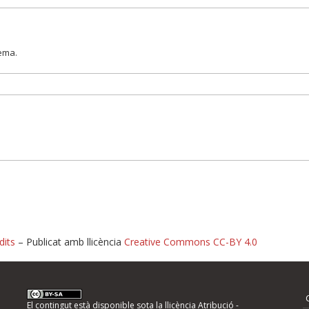
lema.
dits
– Publicat amb llicència
Creative Commons CC-BY 4.0
nformeu d'errors
El contingut està disponible sota la llicència
Atribució -