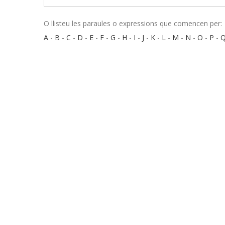
O llisteu les paraules o expressions que comencen per:
A
-
B
-
C
-
D
-
E
-
F
-
G
-
H
-
I
-
J
-
K
-
L
-
M
-
N
-
O
-
P
-