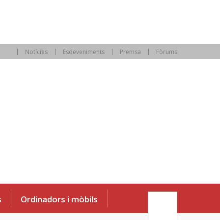
Notícies
Esdeveniments
Premsa
Fòrums
s
Ordinadors i mòbils