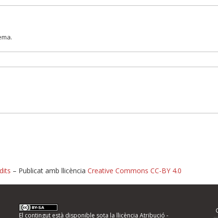
lema.
dits
– Publicat amb llicència
Creative Commons CC-BY 4.0
nformeu d'errors
El contingut està disponible sota la llicència
Atribució -