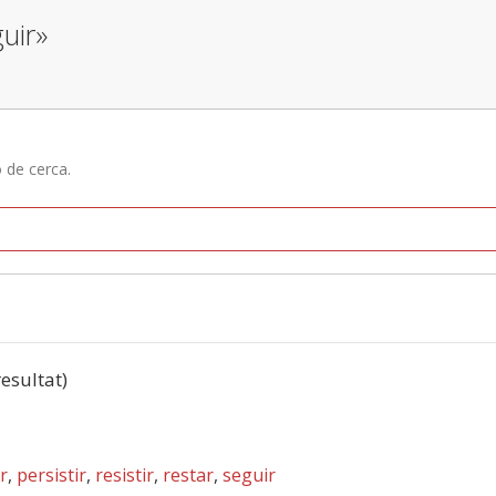
uir»
ó de cerca.
resultat)
r
,
persistir
,
resistir
,
restar
,
seguir