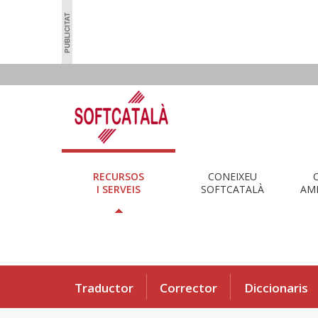
RECURSOS
CONEIXEU
I SERVEIS
SOFTCATALÀ
AMB
Traductor
Corrector
Diccionaris