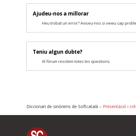
Ajudeu-nos a millorar
Heu trobat un error? Aviseu-nos si veieu cap prob
Teniu algun dubte?
Al fòrum resolem totes les qüestions.
Diccionari de sinònims de Softcatalà –
Presentació i crè
Proposeu-nos millores o i