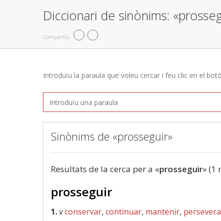
Diccionari de sinònims: «prosseg
Compartiu
Introduïu la paraula que voleu cercar i feu clic en el bot
Sinònims de «prosseguir»
Resultats de la cerca per a «
prosseguir
» (1 
prosseguir
1.
v
conservar
,
continuar
,
mantenir
,
persevera