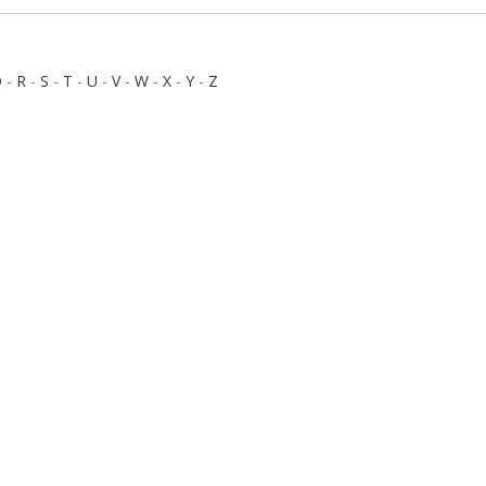
Q
-
R
-
S
-
T
-
U
-
V
-
W
-
X
-
Y
-
Z