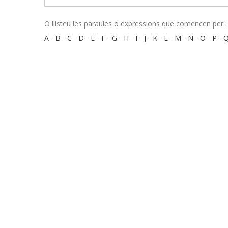
O llisteu les paraules o expressions que comencen per:
A
-
B
-
C
-
D
-
E
-
F
-
G
-
H
-
I
-
J
-
K
-
L
-
M
-
N
-
O
-
P
-