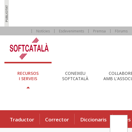
Notícies
Esdeveniments
Premsa
Fòrums
RECURSOS
CONEIXEU
COL·LABOR
I SERVEIS
SOFTCATALÀ
AMB L'ASSOCI
Traductor
Corrector
Diccionaris
Eines