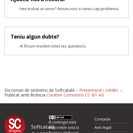
Heu trobat un error? Aviseu-nos si veieu cap problema.
Teniu algun dubte?
Al fòrum resolem totes les qüestions.
Diccionari de sinònims de Softcatalà –
Presentació i crèdits
–
Publicat amb llicència
Creative Commons CC-BY 4.0
Proposeu-nos millores o 
Contacte
d'errors
El contingut està
Softcatalà
Avís legal
disponible sota la
llicència
Atribució -