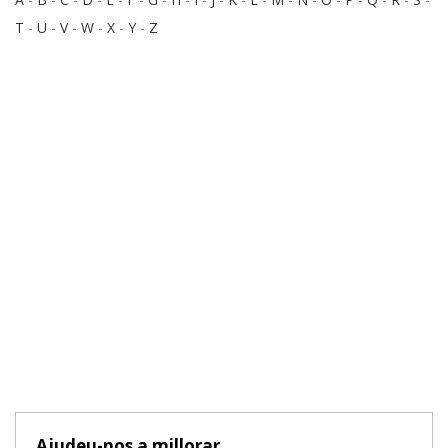
T
-
U
-
V
-
W
-
X
-
Y
-
Z
Ajudeu-nos a millorar