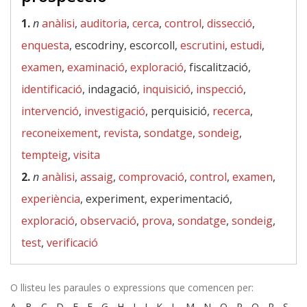
1.
n
anàlisi
,
auditoria
,
cerca
,
control
,
dissecció
,
enquesta
, escodriny, escorcoll,
escrutini
,
estudi
,
examen
,
examinació
,
exploració
, fiscalització,
identificació
, indagació,
inquisició
,
inspecció
,
intervenció
,
investigació
, perquisició,
recerca
,
reconeixement
,
revista
,
sondatge
,
sondeig
,
tempteig
,
visita
2.
n
anàlisi
,
assaig
,
comprovació
,
control
,
examen
,
experiència
, experiment, experimentació,
exploració
,
observació
,
prova
,
sondatge
,
sondeig
,
test
,
verificació
O llisteu les paraules o expressions que comencen per:
A
-
B
-
C
-
D
-
E
-
F
-
G
-
H
-
I
-
J
-
K
-
L
-
M
-
N
-
O
-
P
-
Q
-
R
-
S
-