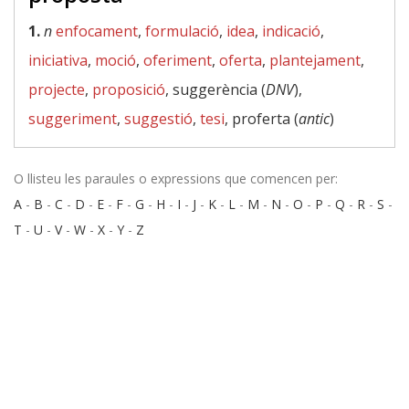
1.
n
enfocament
,
formulació
,
idea
,
indicació
,
iniciativa
,
moció
,
oferiment
,
oferta
,
plantejament
,
projecte
,
proposició
, suggerència (
DNV
),
suggeriment
,
suggestió
,
tesi
, proferta (
antic
)
O llisteu les paraules o expressions que comencen per:
A
-
B
-
C
-
D
-
E
-
F
-
G
-
H
-
I
-
J
-
K
-
L
-
M
-
N
-
O
-
P
-
Q
-
R
-
S
-
T
-
U
-
V
-
W
-
X
-
Y
-
Z