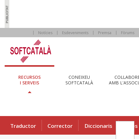
Notícies
Esdeveniments
Premsa
Fòrums
RECURSOS
CONEIXEU
COL·LABOR
I SERVEIS
SOFTCATALÀ
AMB L'ASSOCI
Traductor
Corrector
Diccionaris
Eines