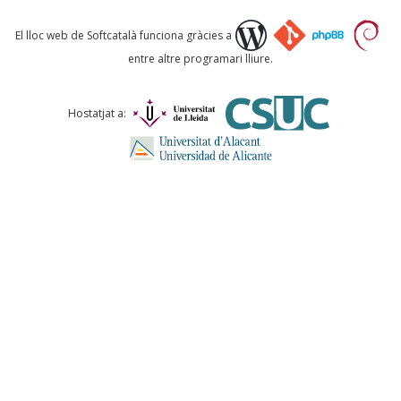
Què proposeu?
El lloc web de Softcatalà funciona gràcies a
entre altre programari lliure.
Comentari *
Hostatjat a:
ENVIA