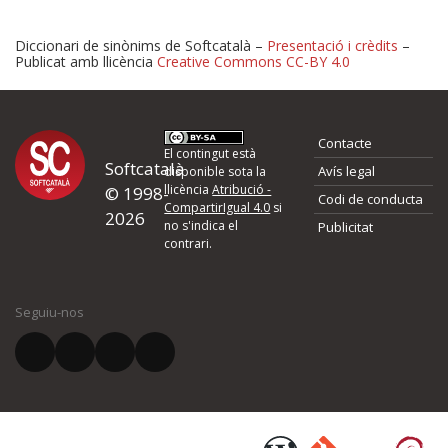
Diccionari de sinònims de Softcatalà –
Presentació i crèdits
–
Publicat amb llicència
Creative Commons CC-BY 4.0
Proposeu-nos millores o 
Contacte
d'errors
El contingut està
Softcatalà
Avís legal
disponible sota la
llicència
Atribució -
© 1998-
Codi de conducta
Si heu trobat un error o voleu proposar alguna millora, ompliu els ca
CompartirIgual 4.0
si
2026
quina és la millora que proposeu o l'error del qual voleu informar-no
no s'indica el
Publicitat
contrari.
El vostre nom *
Seguiu-nos
El vostre correu electrònic *
Què proposeu?