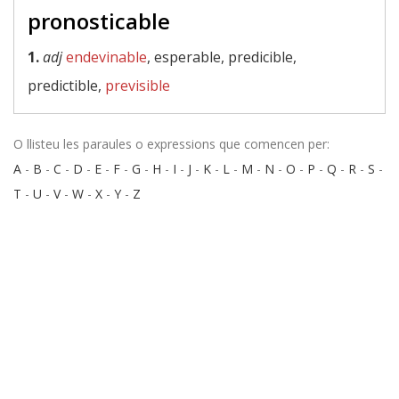
pronosticable
1.
adj
endevinable
, esperable, predicible,
predictible,
previsible
O llisteu les paraules o expressions que comencen per:
A
-
B
-
C
-
D
-
E
-
F
-
G
-
H
-
I
-
J
-
K
-
L
-
M
-
N
-
O
-
P
-
Q
-
R
-
S
-
T
-
U
-
V
-
W
-
X
-
Y
-
Z