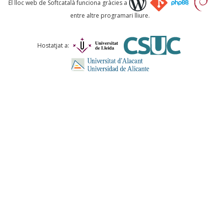
El lloc web de Softcatalà funciona gràcies a
entre altre programari lliure.
Comentari *
Hostatjat a:
ENVIA