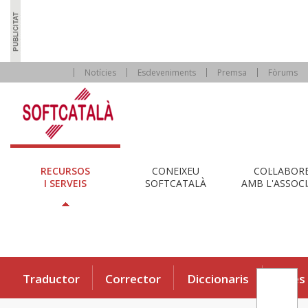
Notícies
Esdeveniments
Premsa
Fòrums
RECURSOS
CONEIXEU
COL·LABOR
I SERVEIS
SOFTCATALÀ
AMB L'ASSOCI
Traductor
Corrector
Diccionaris
Eines