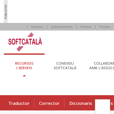
Notícies
Esdeveniments
Premsa
Fòrums
RECURSOS
CONEIXEU
COL·LABOR
I SERVEIS
SOFTCATALÀ
AMB L'ASSOCI
Traductor
Corrector
Diccionaris
Eines