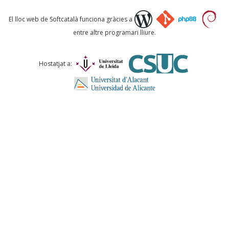
Què proposeu?
El lloc web de Softcatalà funciona gràcies a
entre altre programari lliure.
Comentari *
Hostatjat a:
ENVIA