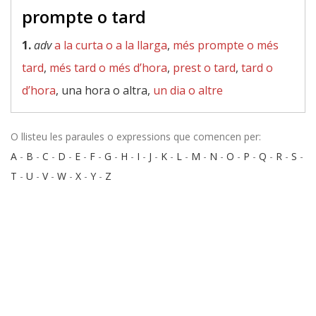
prompte o tard
1.
adv
a la curta o a la llarga
,
més prompte o més
tard
,
més tard o més d’hora
,
prest o tard
,
tard o
d’hora
, una hora o altra,
un dia o altre
O llisteu les paraules o expressions que comencen per:
A
-
B
-
C
-
D
-
E
-
F
-
G
-
H
-
I
-
J
-
K
-
L
-
M
-
N
-
O
-
P
-
Q
-
R
-
S
-
T
-
U
-
V
-
W
-
X
-
Y
-
Z