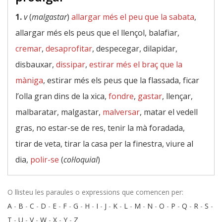
1.
v
(
malgastar
)
allargar més el peu que la sabata
,
allargar més els peus que el llençol, balafiar,
cremar
,
desaprofitar
, despecegar, dilapidar,
disbauxar,
dissipar
,
estirar més el braç que la
màniga
, estirar més els peus que la flassada, ficar
l’olla gran dins de la xica,
fondre
,
gastar
, llençar,
malbaratar, malgastar,
malversar
, matar el vedell
gras, no estar-se de res, tenir la mà foradada,
tirar de veta, tirar la casa per la finestra, viure al
dia,
polir-se
(
col·loquial
)
O llisteu les paraules o expressions que comencen per:
A
-
B
-
C
-
D
-
E
-
F
-
G
-
H
-
I
-
J
-
K
-
L
-
M
-
N
-
O
-
P
-
Q
-
R
-
S
-
T
-
U
-
V
-
W
-
X
-
Y
-
Z