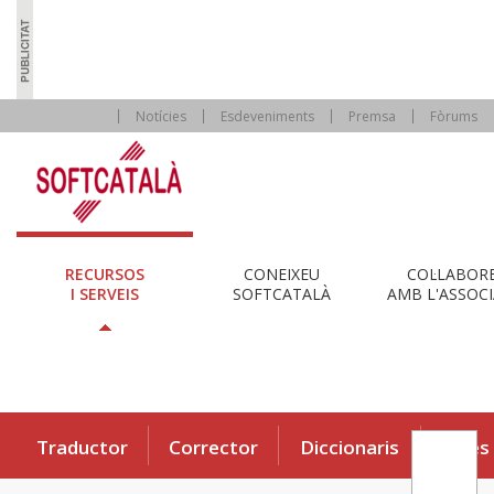
Notícies
Esdeveniments
Premsa
Fòrums
RECURSOS
CONEIXEU
COL·LABOR
I SERVEIS
SOFTCATALÀ
AMB L'ASSOCI
Traductor
Corrector
Diccionaris
Eines