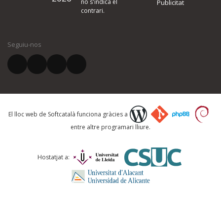
no s'indica el
Publicitat
contrari.
El vostre nom *
Seguiu-nos
El vostre correu electrònic *
Què proposeu?
El lloc web de Softcatalà funciona gràcies a
entre altre programari lliure.
Comentari *
Hostatjat a: