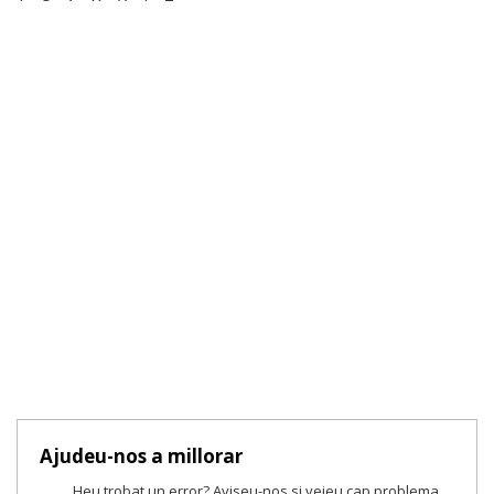
Ajudeu-nos a millorar
Heu trobat un error? Aviseu-nos si veieu cap problema.