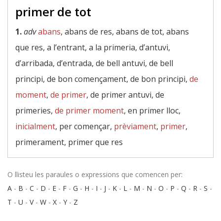
primer de tot
1.
adv
abans
, abans de res, abans de tot, abans
que res, a l’entrant, a la primeria, d’antuvi,
d’arribada, d’entrada, de bell antuvi, de bell
principi, de bon començament, de bon principi,
de
moment
,
de primer
, de primer antuvi, de
primeries,
de primer moment
, en primer lloc,
inicialment
, per començar,
prèviament
,
primer
,
primerament, primer que res
O llisteu les paraules o expressions que comencen per:
A
-
B
-
C
-
D
-
E
-
F
-
G
-
H
-
I
-
J
-
K
-
L
-
M
-
N
-
O
-
P
-
Q
-
R
-
S
-
T
-
U
-
V
-
W
-
X
-
Y
-
Z