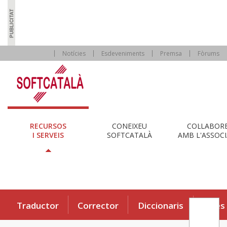
Notícies
Esdeveniments
Premsa
Fòrums
RECURSOS
CONEIXEU
COL·LABOR
I SERVEIS
SOFTCATALÀ
AMB L'ASSOCI
Traductor
Corrector
Diccionaris
Eines