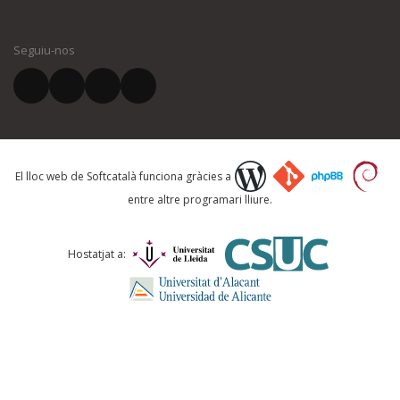
El vostre nom *
Seguiu-nos
El vostre correu electrònic *
Què proposeu?
El lloc web de Softcatalà funciona gràcies a
entre altre programari lliure.
Comentari *
Hostatjat a: