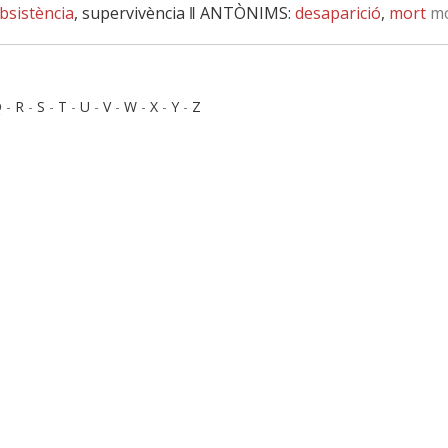
bsistència
, supervivència ‖
ANTÒNIMS:
desaparició
,
mort
mo
Q
-
R
-
S
-
T
-
U
-
V
-
W
-
X
-
Y
-
Z