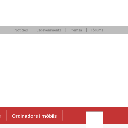
Notícies
Esdeveniments
Premsa
Fòrums
s
Ordinadors i mòbils