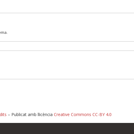
lema.
dits
– Publicat amb llicència
Creative Commons CC-BY 4.0