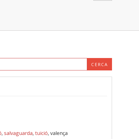
CERCA
ó
,
salvaguarda
,
tuïció
, valença