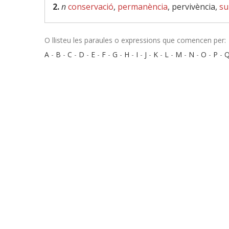
2.
n
conservació
,
permanència
, pervivència,
su
O llisteu les paraules o expressions que comencen per:
A
-
B
-
C
-
D
-
E
-
F
-
G
-
H
-
I
-
J
-
K
-
L
-
M
-
N
-
O
-
P
-