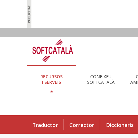
RECURSOS
CONEIXEU
I SERVEIS
SOFTCATALÀ
AMB
Traductor
Corrector
Diccionaris