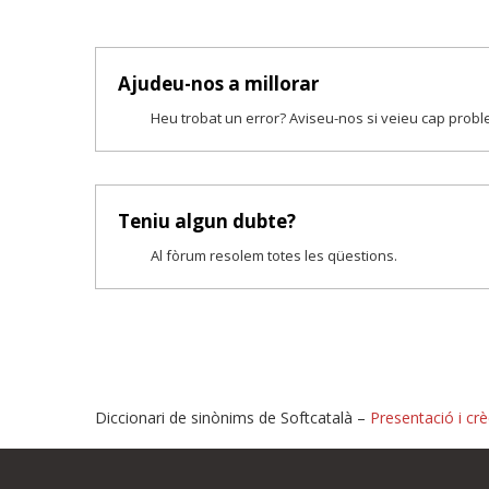
Ajudeu-nos a millorar
Heu trobat un error? Aviseu-nos si veieu cap prob
Teniu algun dubte?
Al fòrum resolem totes les qüestions.
Diccionari de sinònims de Softcatalà –
Presentació i crè