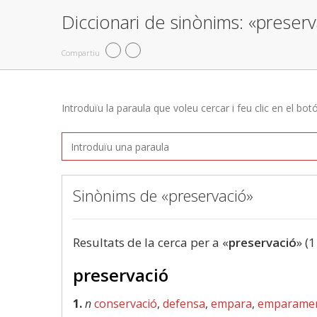
Diccionari de sinònims: «preserv
Compartiu
Introduïu la paraula que voleu cercar i feu clic en el bot
Sinònims de «preservació»
Resultats de la cerca per a «
preservació
» (1
preservació
1.
n
conservació
,
defensa
,
empara
,
emparame