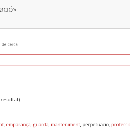
ació»
ó de cerca.
 resultat)
nt
,
emparança
,
guarda
,
manteniment
, perpetuació,
protecci