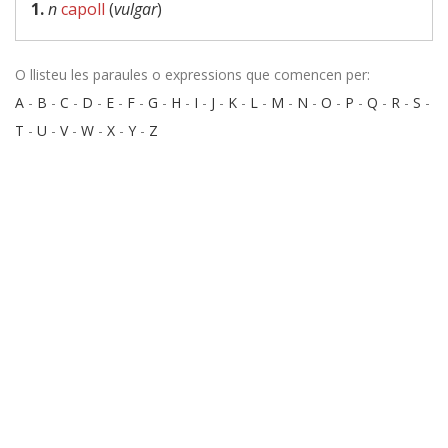
1.
n
capoll
(
vulgar
)
O llisteu les paraules o expressions que comencen per:
A
-
B
-
C
-
D
-
E
-
F
-
G
-
H
-
I
-
J
-
K
-
L
-
M
-
N
-
O
-
P
-
Q
-
R
-
S
-
T
-
U
-
V
-
W
-
X
-
Y
-
Z