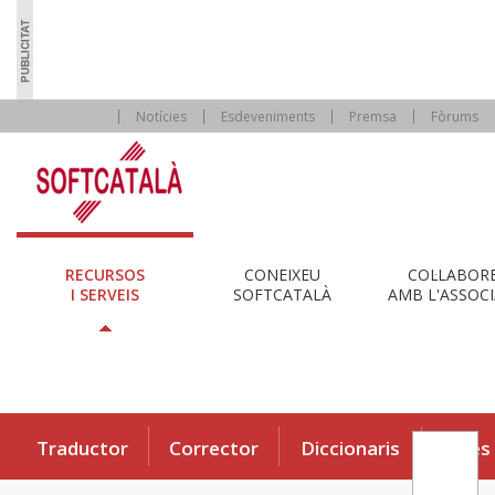
Notícies
Esdeveniments
Premsa
Fòrums
RECURSOS
CONEIXEU
COL·LABOR
I SERVEIS
SOFTCATALÀ
AMB L'ASSOCI
Traductor
Corrector
Diccionaris
Eines