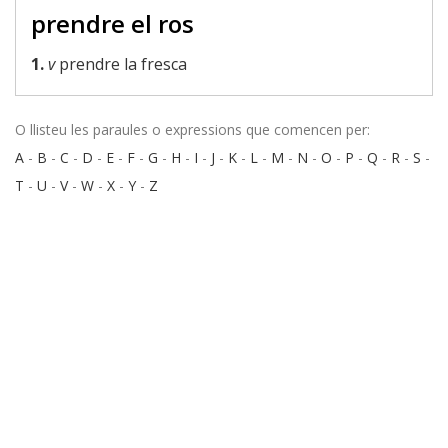
prendre el ros
1.
v
prendre la fresca
O llisteu les paraules o expressions que comencen per:
A
-
B
-
C
-
D
-
E
-
F
-
G
-
H
-
I
-
J
-
K
-
L
-
M
-
N
-
O
-
P
-
Q
-
R
-
S
-
T
-
U
-
V
-
W
-
X
-
Y
-
Z