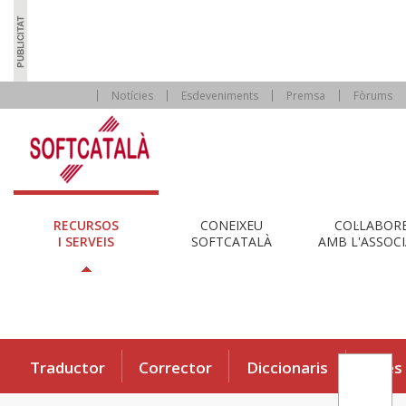
Notícies
Esdeveniments
Premsa
Fòrums
RECURSOS
CONEIXEU
COL·LABOR
I SERVEIS
SOFTCATALÀ
AMB L'ASSOCI
Traductor
Corrector
Diccionaris
Eines