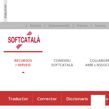
Notícies
Esdeveniments
Premsa
Fòrums
RECURSOS
CONEIXEU
COL·LABOR
I SERVEIS
SOFTCATALÀ
AMB L'ASSOCI
Traductor
Corrector
Diccionaris
Eines