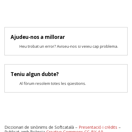
Ajudeu-nos a millorar
Heu trobat un error? Aviseu-nos si veieu cap problema.
Teniu algun dubte?
Al fòrum resolem totes les qüestions.
Diccionari de sinònims de Softcatalà –
Presentació i crèdits
–
Publicat amb llicència
Creative Commons CC-BY 4.0