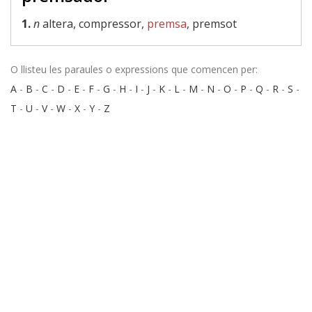
1.
n
altera, compressor,
premsa
, premsot
O llisteu les paraules o expressions que comencen per:
A
-
B
-
C
-
D
-
E
-
F
-
G
-
H
-
I
-
J
-
K
-
L
-
M
-
N
-
O
-
P
-
Q
-
R
-
S
-
T
-
U
-
V
-
W
-
X
-
Y
-
Z