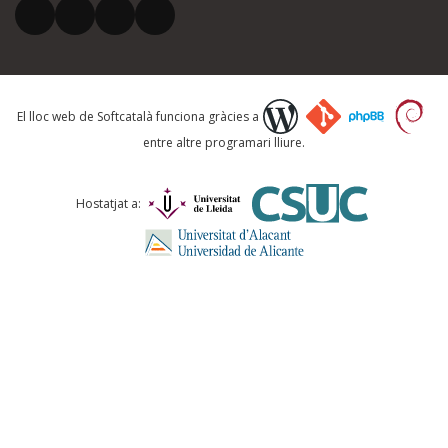
El vostre correu electrònic *
Què proposeu?
El lloc web de Softcatalà funciona gràcies a
entre altre programari lliure.
Comentari *
Hostatjat a:
ENVIA