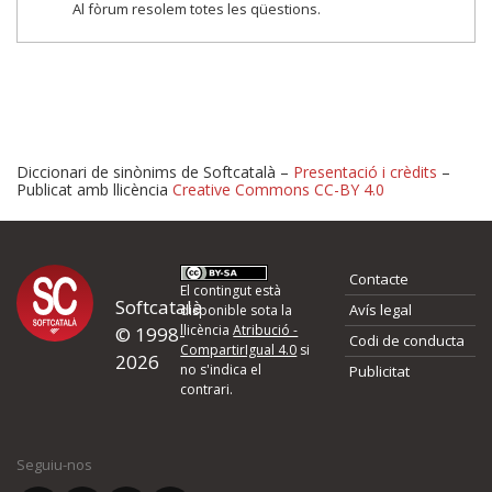
Al fòrum resolem totes les qüestions.
Diccionari de sinònims de Softcatalà –
Presentació i crèdits
–
Publicat amb llicència
Creative Commons CC-BY 4.0
Proposeu-nos millores o 
Contacte
d'errors
El contingut està
Softcatalà
Avís legal
disponible sota la
llicència
Atribució -
© 1998-
Codi de conducta
Si heu trobat un error o voleu proposar alguna millora, ompliu els ca
CompartirIgual 4.0
si
2026
quina és la millora que proposeu o l'error del qual voleu informar-no
no s'indica el
Publicitat
contrari.
El vostre nom *
Seguiu-nos