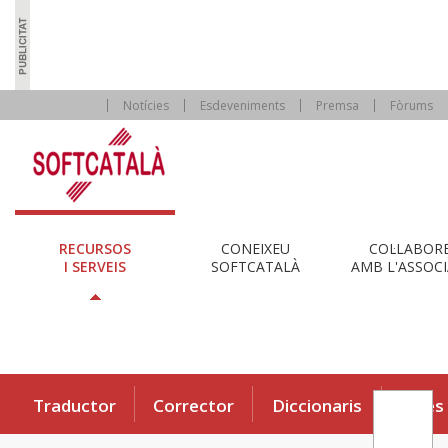
Notícies
Esdeveniments
Premsa
Fòrums
RECURSOS
CONEIXEU
COL·LABOR
I SERVEIS
SOFTCATALÀ
AMB L'ASSOCI
Traductor
Corrector
Diccionaris
Eines