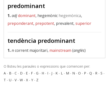
predominant
1.
adj
dominant
, hegemònic
hegemònica
,
preponderant
,
prepotent
, prevalent,
superior
tendència predominant
1.
n
corrent majoritari,
mainstream
(
anglès
)
O llisteu les paraules o expressions que comencen per:
A
-
B
-
C
-
D
-
E
-
F
-
G
-
H
-
I
-
J
-
K
-
L
-
M
-
N
-
O
-
P
-
Q
-
R
-
S
-
T
-
U
-
V
-
W
-
X
-
Y
-
Z