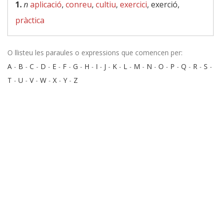
1.
n
aplicació
,
conreu
,
cultiu
,
exercici
, exerció,
pràctica
O llisteu les paraules o expressions que comencen per:
A
-
B
-
C
-
D
-
E
-
F
-
G
-
H
-
I
-
J
-
K
-
L
-
M
-
N
-
O
-
P
-
Q
-
R
-
S
-
T
-
U
-
V
-
W
-
X
-
Y
-
Z