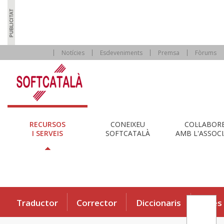
Notícies
Esdeveniments
Premsa
Fòrums
RECURSOS
CONEIXEU
COL·LABOR
I SERVEIS
SOFTCATALÀ
AMB L'ASSOCI
Traductor
Corrector
Diccionaris
Eines