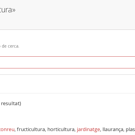
tura»
ó de cerca.
 resultat)
conreu
, fructicultura, horticultura,
jardinatge
, llaurança, pla