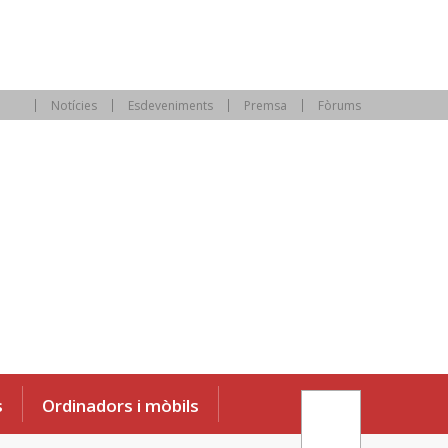
Notícies
Esdeveniments
Premsa
Fòrums
s
Ordinadors i mòbils