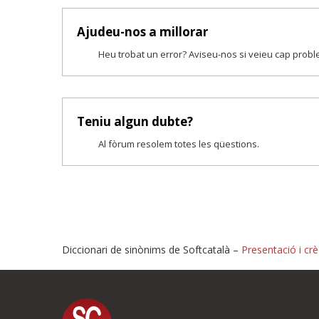
Ajudeu-nos a millorar
Heu trobat un error? Aviseu-nos si veieu cap prob
Teniu algun dubte?
Al fòrum resolem totes les qüestions.
Diccionari de sinònims de Softcatalà –
Presentació i crè
Proposeu-nos millores o i