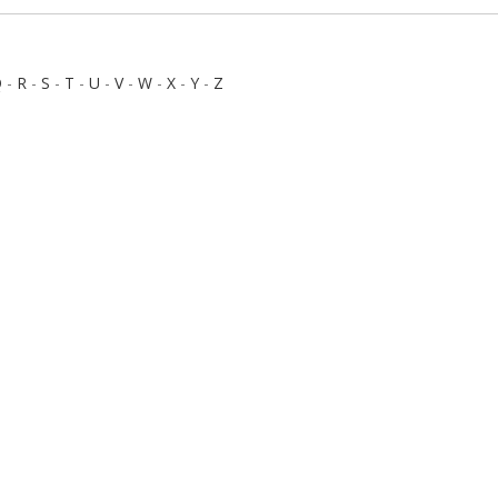
Q
-
R
-
S
-
T
-
U
-
V
-
W
-
X
-
Y
-
Z