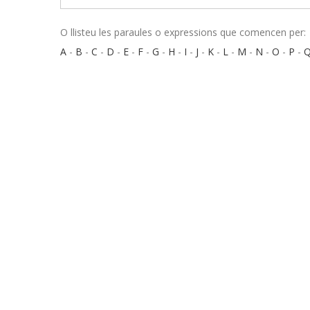
O llisteu les paraules o expressions que comencen per:
A
-
B
-
C
-
D
-
E
-
F
-
G
-
H
-
I
-
J
-
K
-
L
-
M
-
N
-
O
-
P
-