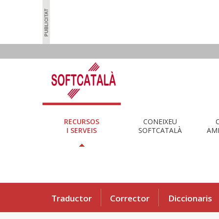
RECURSOS
CONEIXEU
I SERVEIS
SOFTCATALÀ
AMB
Traductor
Corrector
Diccionaris