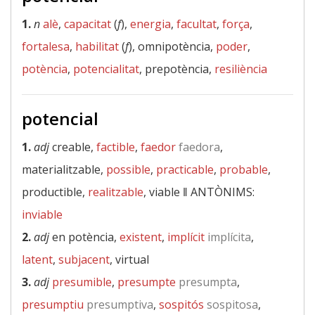
1.
n
alè
,
capacitat
(
f
),
energia
,
facultat
,
força
,
fortalesa
,
habilitat
(
f
), omnipotència,
poder
,
potència
,
potencialitat
, prepotència,
resiliència
potencial
1.
adj
creable,
factible
,
faedor
faedora
,
materialitzable,
possible
,
practicable
,
probable
,
productible,
realitzable
, viable ‖
ANTÒNIMS:
inviable
2.
adj
en potència,
existent
,
implícit
implícita
,
latent
,
subjacent
, virtual
3.
adj
presumible
,
presumpte
presumpta
,
presumptiu
presumptiva
,
sospitós
sospitosa
,