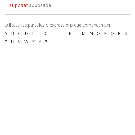
suposat
suposada
O llisteu les paraules o expressions que comencen per:
A
-
B
-
C
-
D
-
E
-
F
-
G
-
H
-
I
-
J
-
K
-
L
-
M
-
N
-
O
-
P
-
Q
-
R
-
S
-
T
-
U
-
V
-
W
-
X
-
Y
-
Z