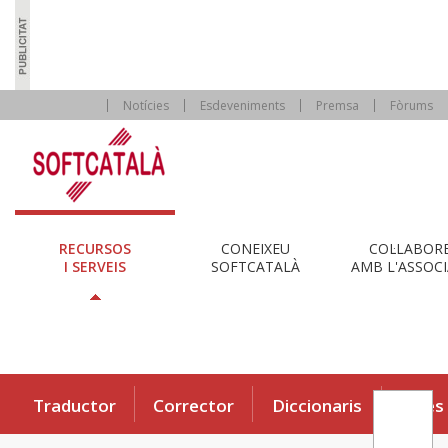
Notícies
Esdeveniments
Premsa
Fòrums
RECURSOS
CONEIXEU
COL·LABOR
I SERVEIS
SOFTCATALÀ
AMB L'ASSOCI
Traductor
Corrector
Diccionaris
Eines