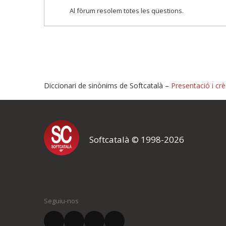
Al fòrum resolem totes les qüestions.
Diccionari de sinònims de Softcatalà –
Presentació i crè
Proposeu-nos millores o i
Softcatalà © 1998-2026
Si heu trobat un error o voleu proposar alguna millora, ompliu els ca
proposeu o l'error del qual voleu informar-nos.
El vostre nom *
Seguiu-nos
El vostre correu electrònic *