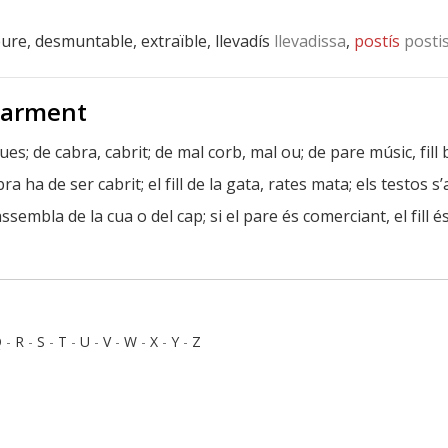
reure, desmuntable, extraïble, llevadís
llevadissa
,
postís
posti
 sarment
ues; de cabra, cabrit; de mal corb, mal ou; de pare músic, fill ba
abra ha de ser cabrit; el fill de la gata, rates mata; els testos 
assembla de la cua o del cap; si el pare és comerciant, el fill és 
Q
-
R
-
S
-
T
-
U
-
V
-
W
-
X
-
Y
-
Z