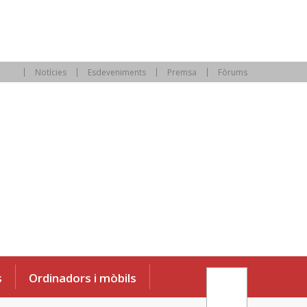
Notícies
Esdeveniments
Premsa
Fòrums
s
Ordinadors i mòbils