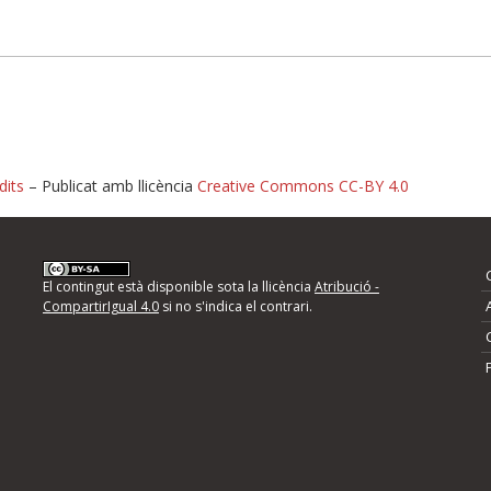
dits
– Publicat amb llicència
Creative Commons CC-BY 4.0
nformeu d'errors
El contingut està disponible sota la llicència
Atribució -
CompartirIgual 4.0
si no s'indica el contrari.
mps següents i descriviu quina és la millora que