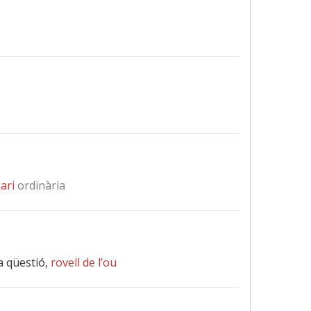
ari
ordinària
la qüestió,
rovell de l’ou