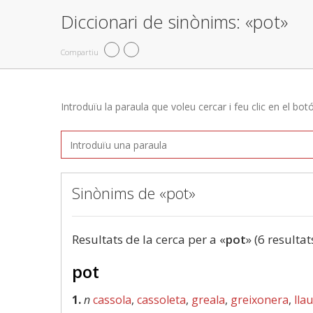
Diccionari de sinònims: «pot»
Compartiu
Introduïu la paraula que voleu cercar i feu clic en el bot
Sinònims de «pot»
Resultats de la cerca per a «
pot
» (6 resultat
pot
1.
n
cassola
,
cassoleta
,
greala
,
greixonera
,
lla