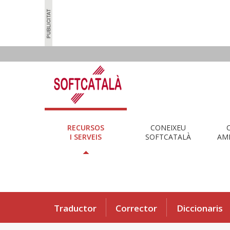
RECURSOS
CONEIXEU
I SERVEIS
SOFTCATALÀ
AMB
Traductor
Corrector
Diccionaris