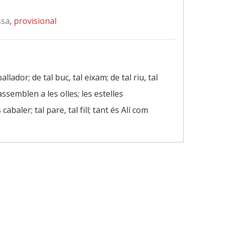
ssa
,
provisional
llador; de tal buc, tal eixam; de tal riu, tal
s’assemblen a les olles; les estelles
cabaler; tal pare, tal fill; tant és Alí com