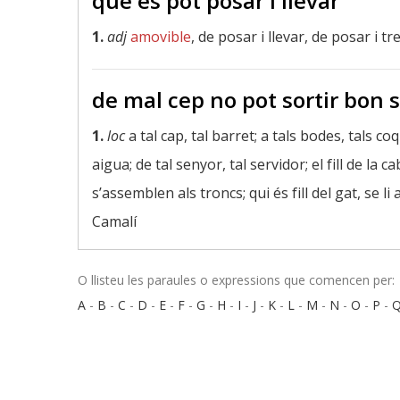
que es pot posar i llevar
1.
adj
amovible
, de posar i llevar, de posar i t
de mal cep no pot sortir bon
1.
loc
a tal cap, tal barret; a tals bodes, tals coq
aigua; de tal senyor, tal servidor; el fill de la c
s’assemblen als troncs; qui és fill del gat, se li 
Camalí
O llisteu les paraules o expressions que comencen per:
A
-
B
-
C
-
D
-
E
-
F
-
G
-
H
-
I
-
J
-
K
-
L
-
M
-
N
-
O
-
P
-