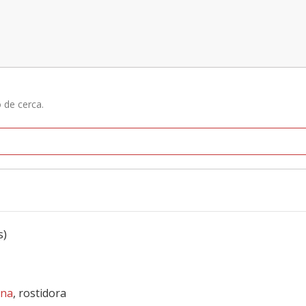
ó de cerca.
s)
una
, rostidora