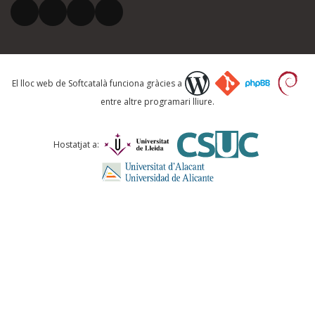
El vostre correu electrònic *
Què proposeu?
El lloc web de Softcatalà funciona gràcies a
entre altre programari lliure.
Comentari *
Hostatjat a:
ENVIA