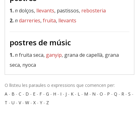
1.
n
dolços,
llevants
, pastissos,
rebosteria
2.
n
darreries
,
fruita
,
llevants
postres de músic
1.
n
fruita seca,
ganyip
, grana de capellà, grana
seca, nyoca
O llisteu les paraules o expressions que comencen per:
A
-
B
-
C
-
D
-
E
-
F
-
G
-
H
-
I
-
J
-
K
-
L
-
M
-
N
-
O
-
P
-
Q
-
R
-
S
-
T
-
U
-
V
-
W
-
X
-
Y
-
Z