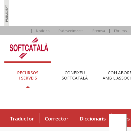
Notícies
Esdeveniments
Premsa
Fòrums
RECURSOS
CONEIXEU
COL·LABOR
I SERVEIS
SOFTCATALÀ
AMB L'ASSOCI
Traductor
Corrector
Diccionaris
Eines