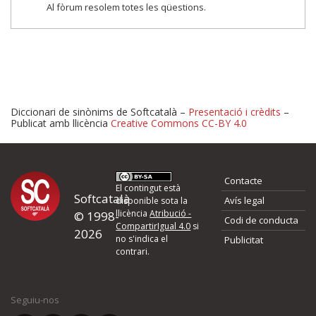
Al fòrum resolem totes les qüestions.
Diccionari de sinònims de Softcatalà –
Presentació i crèdits
–
Publicat amb llicència
Creative Commons CC-BY 4.0
Proposeu-nos millores o 
Contacte
d'errors
El contingut està
Softcatalà
Avís legal
disponible sota la
llicència
Atribució -
© 1998-
Codi de conducta
Si heu trobat un error o voleu proposar alguna millora, ompliu els ca
CompartirIgual 4.0
si
2026
quina és la millora que proposeu o l'error del qual voleu informar-no
no s'indica el
Publicitat
contrari.
El vostre nom *
Seguiu-nos