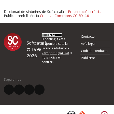
Diccionari de sinònims de Softcatalà –
Presentació i crèdits
–
Publicat amb llicència
Creative Commons CC-BY 4.0
Proposeu-nos millores o 
Contacte
d'errors
El contingut està
Softcatalà
Avís legal
disponible sota la
llicència
Atribució -
© 1998-
Codi de conducta
Si heu trobat un error o voleu proposar alguna millora, ompliu els ca
CompartirIgual 4.0
si
2026
quina és la millora que proposeu o l'error del qual voleu informar-no
no s'indica el
Publicitat
contrari.
El vostre nom *
Seguiu-nos
El vostre correu electrònic *
Què proposeu?