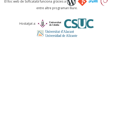
El lloc web de Softcatalà funciona gràcies a
entre altre programari lliure.
Comentari *
Hostatjat a:
ENVIA