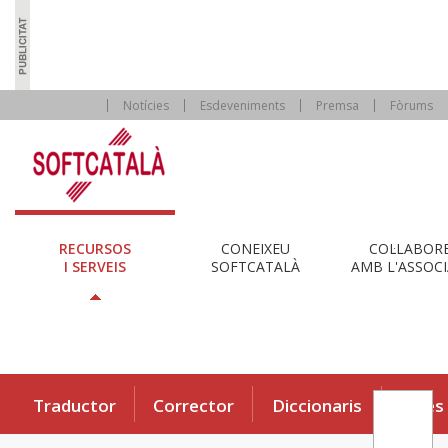
Notícies
Esdeveniments
Premsa
Fòrums
RECURSOS
CONEIXEU
COL·LABOR
I SERVEIS
SOFTCATALÀ
AMB L'ASSOCI
Traductor
Corrector
Diccionaris
Eines