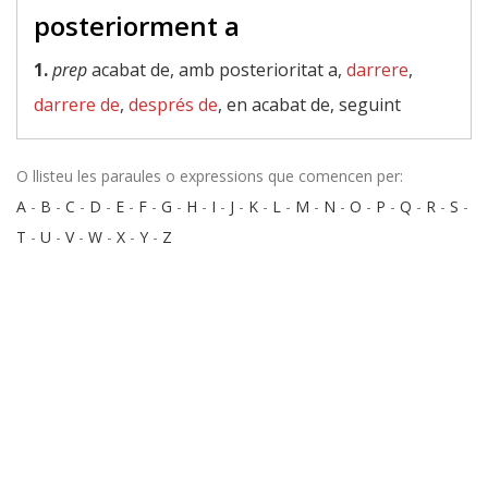
posteriorment a
1.
prep
acabat de, amb posterioritat a,
darrere
,
darrere de
,
després de
, en acabat de, seguint
O llisteu les paraules o expressions que comencen per:
A
-
B
-
C
-
D
-
E
-
F
-
G
-
H
-
I
-
J
-
K
-
L
-
M
-
N
-
O
-
P
-
Q
-
R
-
S
-
T
-
U
-
V
-
W
-
X
-
Y
-
Z