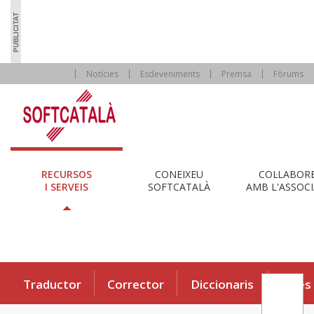
Notícies
Esdeveniments
Premsa
Fòrums
RECURSOS
CONEIXEU
COL·LABOR
I SERVEIS
SOFTCATALÀ
AMB L'ASSOCI
Traductor
Corrector
Diccionaris
Eines