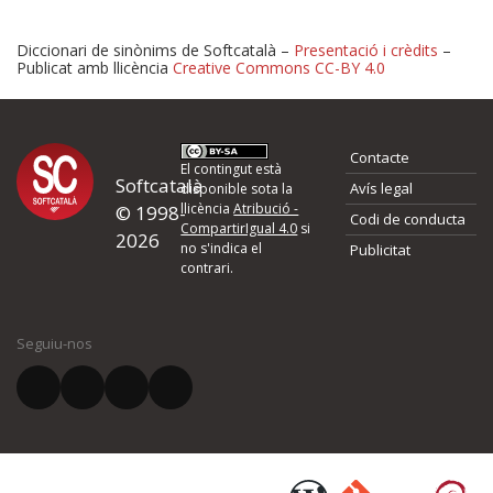
Diccionari de sinònims de Softcatalà –
Presentació i crèdits
–
Publicat amb llicència
Creative Commons CC-BY 4.0
Proposeu-nos millores o 
Contacte
d'errors
El contingut està
Softcatalà
Avís legal
disponible sota la
llicència
Atribució -
© 1998-
Codi de conducta
Si heu trobat un error o voleu proposar alguna millora, ompliu els ca
CompartirIgual 4.0
si
2026
quina és la millora que proposeu o l'error del qual voleu informar-no
no s'indica el
Publicitat
contrari.
El vostre nom *
Seguiu-nos
El vostre correu electrònic *
Què proposeu?