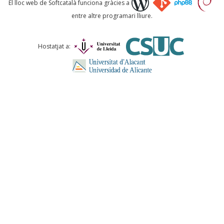
El lloc web de Softcatalà funciona gràcies a
entre altre programari lliure.
Comentari *
Hostatjat a:
ENVIA