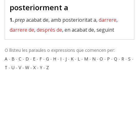
posteriorment a
1.
prep
acabat de, amb posterioritat a,
darrere
,
darrere de
,
després de
, en acabat de, seguint
O llisteu les paraules o expressions que comencen per:
A
-
B
-
C
-
D
-
E
-
F
-
G
-
H
-
I
-
J
-
K
-
L
-
M
-
N
-
O
-
P
-
Q
-
R
-
S
-
T
-
U
-
V
-
W
-
X
-
Y
-
Z