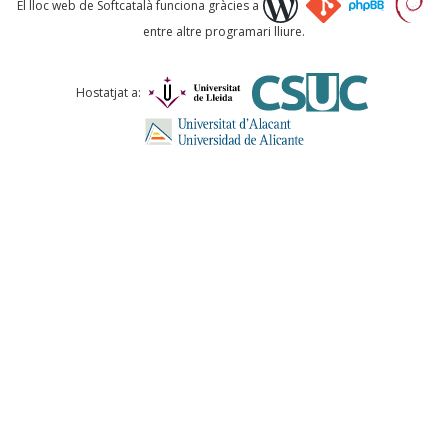
El lloc web de Softcatalà funciona gràcies a
entre altre programari lliure.
Comentari *
Hostatjat a:
ENVIA