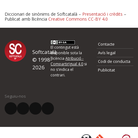
Diccionari de sinònims de Softcatalà –
Presentació i crèdits
–
Publicat amb llicència
Creative Commons CC-BY 4.0
Proposeu-nos millores o 
Contacte
d'errors
El contingut està
Softcatalà
Avís legal
disponible sota la
llicència
Atribució -
© 1998-
Codi de conducta
Si heu trobat un error o voleu proposar alguna millora, ompliu els ca
CompartirIgual 4.0
si
2026
quina és la millora que proposeu o l'error del qual voleu informar-no
no s'indica el
Publicitat
contrari.
El vostre nom *
Seguiu-nos
El vostre correu electrònic *
Què proposeu?