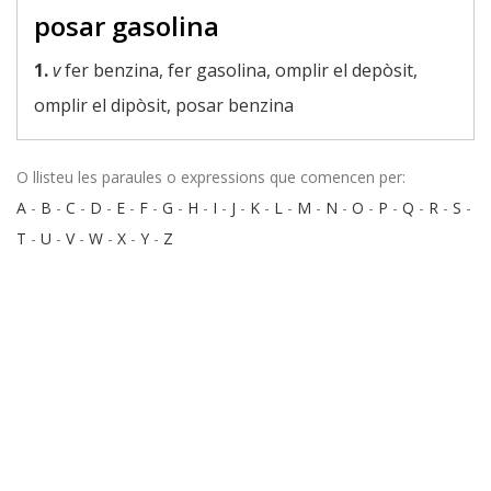
posar gasolina
1.
v
fer benzina, fer gasolina, omplir el depòsit,
omplir el dipòsit, posar benzina
O llisteu les paraules o expressions que comencen per:
A
-
B
-
C
-
D
-
E
-
F
-
G
-
H
-
I
-
J
-
K
-
L
-
M
-
N
-
O
-
P
-
Q
-
R
-
S
-
T
-
U
-
V
-
W
-
X
-
Y
-
Z