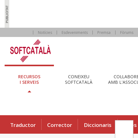
Notícies
Esdeveniments
Premsa
Fòrums
RECURSOS
CONEIXEU
COL·LABOR
I SERVEIS
SOFTCATALÀ
AMB L'ASSOCI
Traductor
Corrector
Diccionaris
Eines