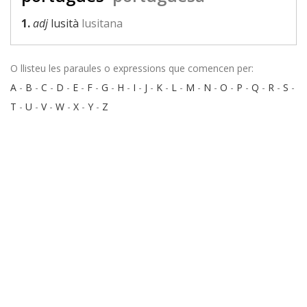
1.
adj
lusità
lusitana
O llisteu les paraules o expressions que comencen per:
A
-
B
-
C
-
D
-
E
-
F
-
G
-
H
-
I
-
J
-
K
-
L
-
M
-
N
-
O
-
P
-
Q
-
R
-
S
-
T
-
U
-
V
-
W
-
X
-
Y
-
Z