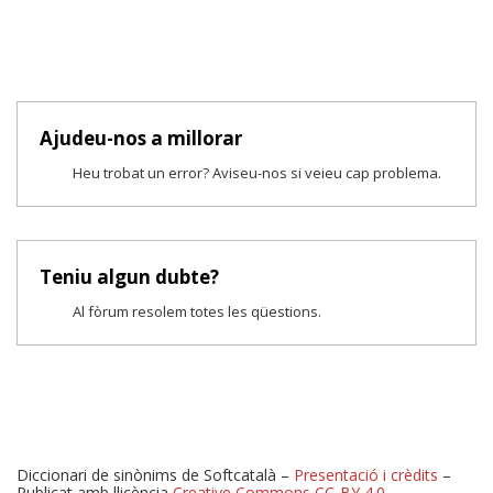
Ajudeu-nos a millorar
Heu trobat un error? Aviseu-nos si veieu cap problema.
Teniu algun dubte?
Al fòrum resolem totes les qüestions.
Diccionari de sinònims de Softcatalà –
Presentació i crèdits
–
Publicat amb llicència
Creative Commons CC-BY 4.0