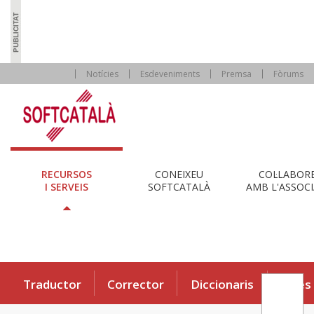
Notícies
Esdeveniments
Premsa
Fòrums
RECURSOS
CONEIXEU
COL·LABOR
I SERVEIS
SOFTCATALÀ
AMB L'ASSOCI
Traductor
Corrector
Diccionaris
Eines