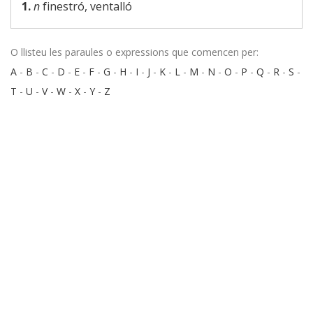
1.
n
finestró, ventalló
O llisteu les paraules o expressions que comencen per:
A
-
B
-
C
-
D
-
E
-
F
-
G
-
H
-
I
-
J
-
K
-
L
-
M
-
N
-
O
-
P
-
Q
-
R
-
S
-
T
-
U
-
V
-
W
-
X
-
Y
-
Z