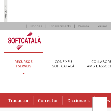
Notícies
Esdeveniments
Premsa
Fòrums
RECURSOS
CONEIXEU
COL·LABOR
I SERVEIS
SOFTCATALÀ
AMB L'ASSOCI
Traductor
Corrector
Diccionaris
Eines