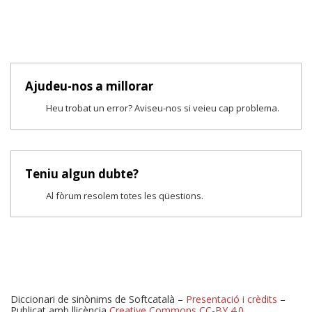
Ajudeu-nos a millorar
Heu trobat un error? Aviseu-nos si veieu cap problema.
Teniu algun dubte?
Al fòrum resolem totes les qüestions.
Diccionari de sinònims de Softcatalà –
Presentació i crèdits
–
Publicat amb llicència
Creative Commons CC-BY 4.0