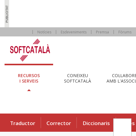
Notícies
Esdeveniments
Premsa
Fòrums
RECURSOS
CONEIXEU
COL·LABOR
I SERVEIS
SOFTCATALÀ
AMB L'ASSOCI
Traductor
Corrector
Diccionaris
Eines