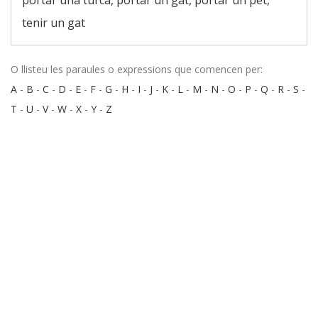
portar una turca, portar un gat, portar un pet,
tenir un gat
O llisteu les paraules o expressions que comencen per:
A
-
B
-
C
-
D
-
E
-
F
-
G
-
H
-
I
-
J
-
K
-
L
-
M
-
N
-
O
-
P
-
Q
-
R
-
S
-
T
-
U
-
V
-
W
-
X
-
Y
-
Z