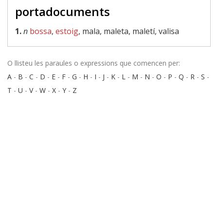
portadocuments
1.
n
bossa
,
estoig
, mala, maleta, maletí, valisa
O llisteu les paraules o expressions que comencen per:
A
-
B
-
C
-
D
-
E
-
F
-
G
-
H
-
I
-
J
-
K
-
L
-
M
-
N
-
O
-
P
-
Q
-
R
-
S
-
T
-
U
-
V
-
W
-
X
-
Y
-
Z