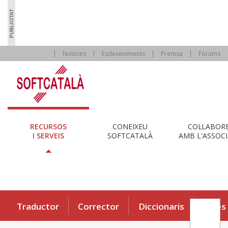
Notícies
Esdeveniments
Premsa
Fòrums
RECURSOS
CONEIXEU
COL·LABOR
I SERVEIS
SOFTCATALÀ
AMB L'ASSOCI
Traductor
Corrector
Diccionaris
Eines