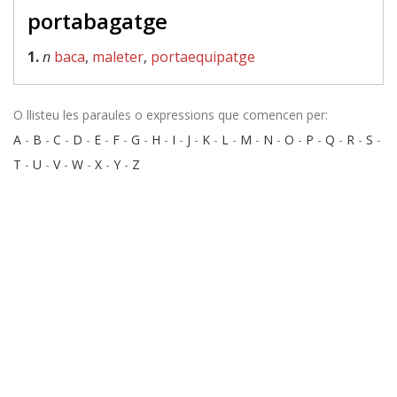
portabagatge
1.
n
baca
,
maleter
,
portaequipatge
O llisteu les paraules o expressions que comencen per:
A
-
B
-
C
-
D
-
E
-
F
-
G
-
H
-
I
-
J
-
K
-
L
-
M
-
N
-
O
-
P
-
Q
-
R
-
S
-
T
-
U
-
V
-
W
-
X
-
Y
-
Z