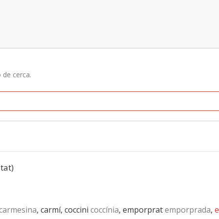
ó de cerca.
tat)
carmesina
, carmí, coccini
coccínia
, emporprat
emporprada
,
e