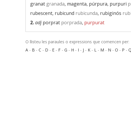
granat
granada
, magenta, púrpura, purpuri
p
rubescent, rubicund
rubicunda
, rubiginós
rub
2.
adj
porprat
porprada
,
purpurat
O llisteu les paraules o expressions que comencen per:
A
-
B
-
C
-
D
-
E
-
F
-
G
-
H
-
I
-
J
-
K
-
L
-
M
-
N
-
O
-
P
-