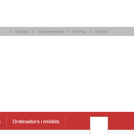
Notícies
Esdeveniments
Premsa
Fòrums
s
Ordinadors i mòbils