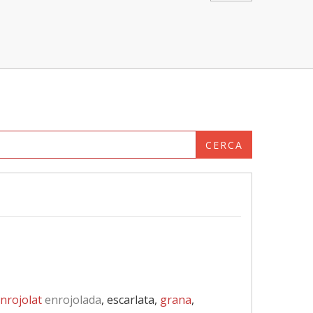
CERCA
nrojolat
enrojolada
, escarlata,
grana
,