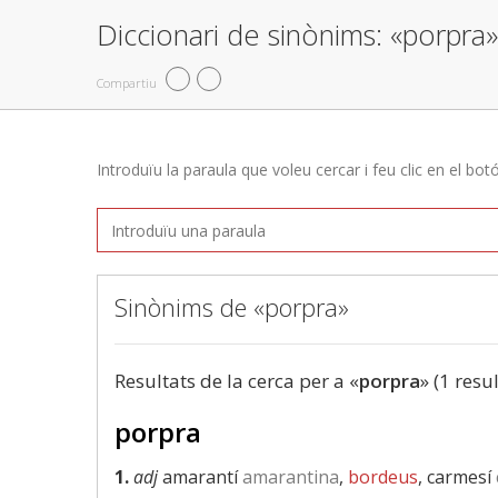
Diccionari de sinònims: «porpra»
Compartiu
Introduïu la paraula que voleu cercar i feu clic en el bot
Sinònims de «porpra»
Resultats de la cerca per a «
porpra
» (1 resul
porpra
1.
adj
amarantí
amarantina
,
bordeus
, carmesí