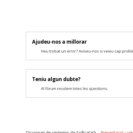
Ajudeu-nos a millorar
Heu trobat un error? Aviseu-nos si veieu cap prob
Teniu algun dubte?
Al fòrum resolem totes les qüestions.
Diccionari de sinònims de Softcatalà –
Presentació i crè