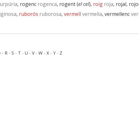
urpúria
, rogenc
rogenca
, rogent (
el cel
),
roig
roja
, rojal, roj
iginosa
,
ruborós
ruborosa
,
vermell
vermella
, vermellenc
ver
Q
-
R
-
S
-
T
-
U
-
V
-
W
-
X
-
Y
-
Z