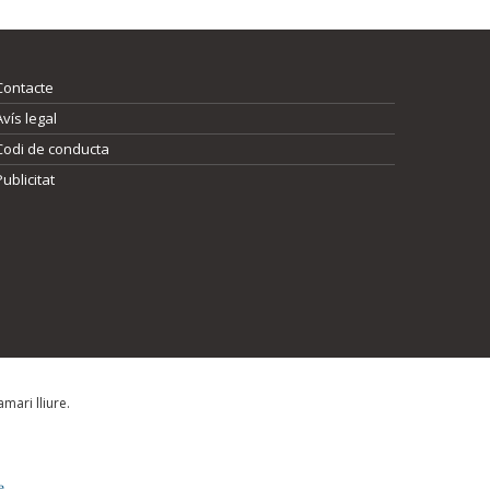
Contacte
Avís legal
Codi de conducta
Publicitat
mari lliure.