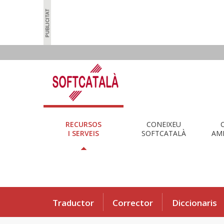
RECURSOS
CONEIXEU
I SERVEIS
SOFTCATALÀ
AMB
Traductor
Corrector
Diccionaris