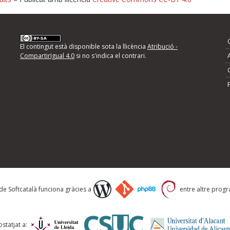
nformeu d'errors
El contingut està disponible sota la llicència
Atribució -
CompartirIgual 4.0
si no s'indica el contrari.
mps següents i descriviu quina és la millora que
 de Softcatalà funciona gràcies a
entre altre progra
statjat a: