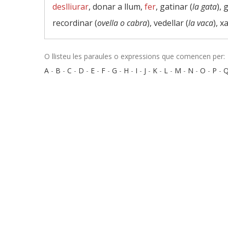
deslliurar
, donar a llum,
fer
, gatinar (
la gata
), 
recordinar (
ovella o cabra
), vedellar (
la vaca
), x
O llisteu les paraules o expressions que comencen per:
A
-
B
-
C
-
D
-
E
-
F
-
G
-
H
-
I
-
J
-
K
-
L
-
M
-
N
-
O
-
P
-