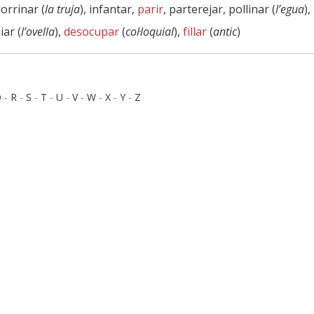
gorrinar (
la truja
), infantar,
parir
, parterejar, pollinar (
l’egua
),
aiar (
l’ovella
),
desocupar
(
col·loquial
),
fillar
(
antic
)
Q
-
R
-
S
-
T
-
U
-
V
-
W
-
X
-
Y
-
Z