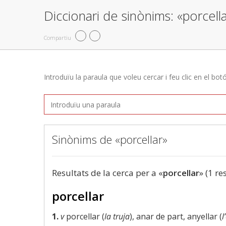
Diccionari de sinònims: «porcell
Compartiu
Introduïu la paraula que voleu cercar i feu clic en el bot
Sinònims de «porcellar»
Resultats de la cerca per a «
porcellar
» (1 re
porcellar
1.
v
porcellar (
la truja
), anar de part, anyellar (
l