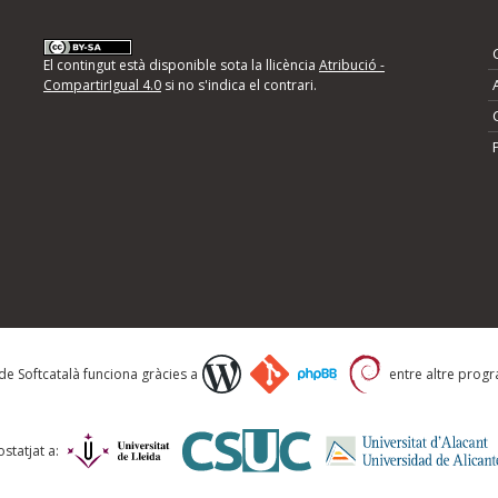
nformeu d'errors
El contingut està disponible sota la llicència
Atribució -
CompartirIgual 4.0
si no s'indica el contrari.
mps següents i descriviu quina és la millora que
 de Softcatalà funciona gràcies a
entre altre progra
statjat a: