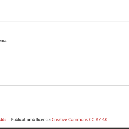
lema.
dits
– Publicat amb llicència
Creative Commons CC-BY 4.0