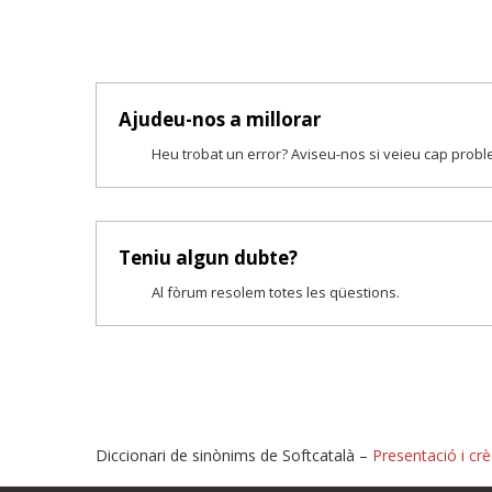
Ajudeu-nos a millorar
Heu trobat un error? Aviseu-nos si veieu cap prob
Teniu algun dubte?
Al fòrum resolem totes les qüestions.
Diccionari de sinònims de Softcatalà –
Presentació i crè