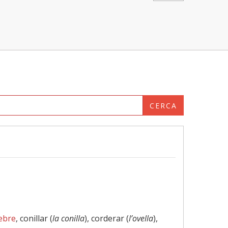
CERCA
ebre
, conillar (
la conilla
), corderar (
l’ovella
),