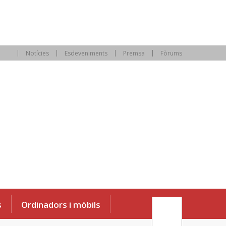
Notícies
Esdeveniments
Premsa
Fòrums
s
Ordinadors i mòbils