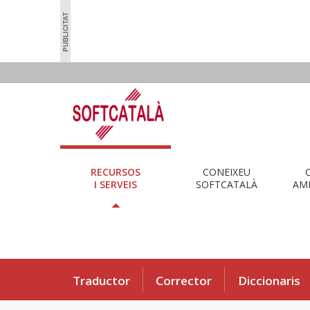
RECURSOS
CONEIXEU
I SERVEIS
SOFTCATALÀ
AMB
Traductor
Corrector
Diccionaris