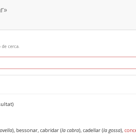
ar»
ó de cerca.
sultat)
’ovella
), bessonar, cabridar (
la cabra
), cadellar (
la gossa
),
conc