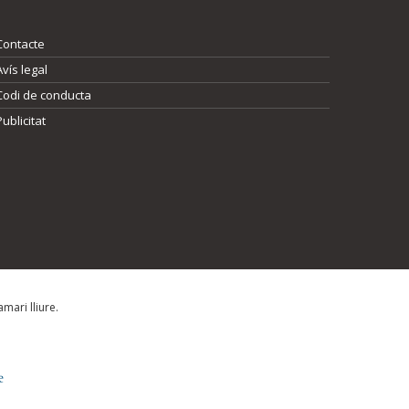
Contacte
Avís legal
Codi de conducta
Publicitat
mari lliure.