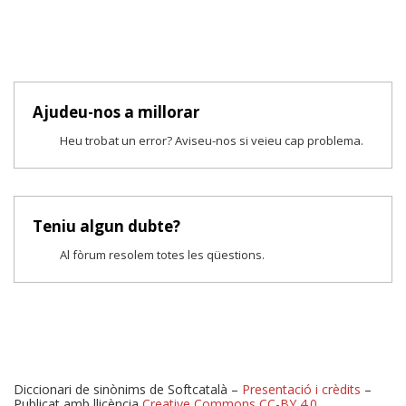
Ajudeu-nos a millorar
Heu trobat un error? Aviseu-nos si veieu cap problema.
Teniu algun dubte?
Al fòrum resolem totes les qüestions.
Diccionari de sinònims de Softcatalà –
Presentació i crèdits
–
Publicat amb llicència
Creative Commons CC-BY 4.0