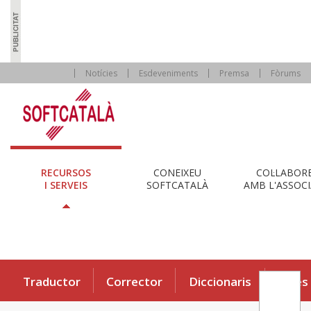
Notícies
Esdeveniments
Premsa
Fòrums
RECURSOS
CONEIXEU
COL·LABOR
I SERVEIS
SOFTCATALÀ
AMB L'ASSOCI
Traductor
Corrector
Diccionaris
Eines