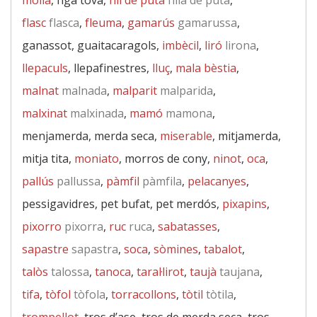
molla
, figa tova,
fill de puta
filla de puta
,
flasc
flasca
,
fleuma
,
gamarús
gamarussa
,
ganassot, guaitacaragols,
imbècil
,
liró
lirona
,
llepaculs
, llepafinestres,
lluç
,
mala bèstia
,
malnat
malnada
,
malparit
malparida
,
malxinat
malxinada
,
mamó
mamona
,
menjamerda, merda seca,
miserable
, mitjamerda,
mitja tita,
moniato
, morros de cony,
ninot
,
oca
,
pallús
pallussa
,
pàmfil
pàmfila
,
pelacanyes
,
pessigavidres, pet bufat, pet merdós,
pixapins
,
pixorro
pixorra
,
ruc
ruca
,
sabatasses
,
sapastre
sapastra
,
soca
,
sòmines
,
tabalot
,
talòs
talossa
,
tanoca
,
taral·lirot
,
taujà
taujana
,
tifa
,
tòfol
tòfola
,
torracollons
,
tòtil
tòtila
,