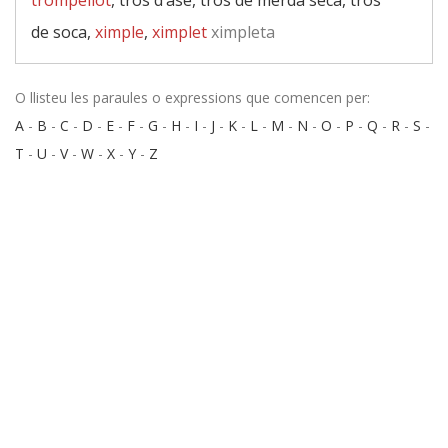
trompellot
, tros d’ase, tros de merda seca, tros
de soca,
ximple
,
ximplet
ximpleta
O llisteu les paraules o expressions que comencen per:
A
-
B
-
C
-
D
-
E
-
F
-
G
-
H
-
I
-
J
-
K
-
L
-
M
-
N
-
O
-
P
-
Q
-
R
-
S
-
T
-
U
-
V
-
W
-
X
-
Y
-
Z