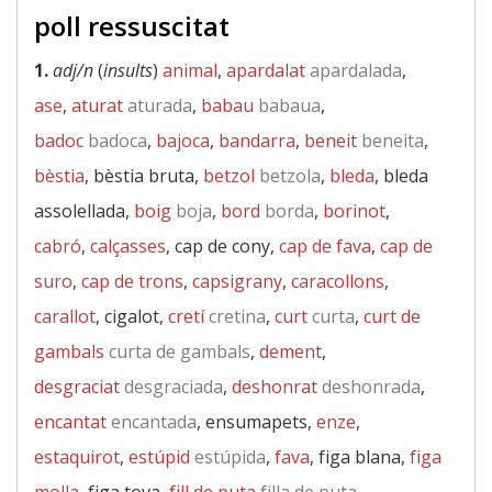
poll ressuscitat
1.
adj/n
(
insults
)
animal
,
apardalat
apardalada
,
ase
,
aturat
aturada
,
babau
babaua
,
badoc
badoca
,
bajoca
,
bandarra
,
beneit
beneita
,
bèstia
, bèstia bruta,
betzol
betzola
,
bleda
, bleda
assolellada,
boig
boja
,
bord
borda
,
borinot
,
cabró
,
calçasses
, cap de cony,
cap de fava
,
cap de
suro
,
cap de trons
,
capsigrany
,
caracollons
,
carallot
, cigalot,
cretí
cretina
,
curt
curta
,
curt de
gambals
curta de gambals
,
dement
,
desgraciat
desgraciada
,
deshonrat
deshonrada
,
encantat
encantada
, ensumapets,
enze
,
estaquirot
,
estúpid
estúpida
,
fava
, figa blana,
figa