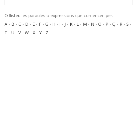
O llisteu les paraules o expressions que comencen per:
A
-
B
-
C
-
D
-
E
-
F
-
G
-
H
-
I
-
J
-
K
-
L
-
M
-
N
-
O
-
P
-
Q
-
R
-
S
-
T
-
U
-
V
-
W
-
X
-
Y
-
Z