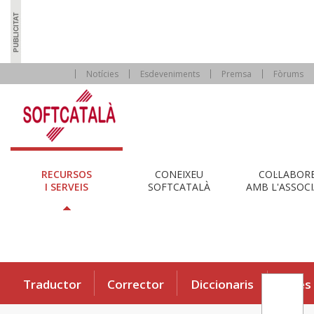
Notícies
Esdeveniments
Premsa
Fòrums
RECURSOS
CONEIXEU
COL·LABOR
I SERVEIS
SOFTCATALÀ
AMB L'ASSOCI
Traductor
Corrector
Diccionaris
Eines