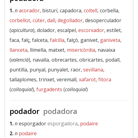
1.
n
acorador
, bisturí, capadora,
coltell
, corbella,
corbellot
,
cúter
,
dall
,
degollador
, desoperculador
(
apicultura
), dolador, escalpel,
escorxador
, estilet,
faca, falç, falceta,
falcilla
, falçó, ganivet,
ganiveta
,
llanceta
, llimella, matxet,
misericòrdia
, navaixa
(
valencià
), navalla, obrecartes, obricartes, podall,
puntilla, punyal, punyalet, raor,
sevillana
,
tallaplomes, trinxet, veremall,
xafarot
,
fitora
(
col·loquial
),
furgadents
(
col·loquial
)
podador
podadora
1.
n
esporgador
esporgadora
,
podaire
2.
n
podaire