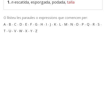
1.
n
escatida, esporgada, podada,
talla
O llisteu les paraules o expressions que comencen per:
A
-
B
-
C
-
D
-
E
-
F
-
G
-
H
-
I
-
J
-
K
-
L
-
M
-
N
-
O
-
P
-
Q
-
R
-
S
-
T
-
U
-
V
-
W
-
X
-
Y
-
Z