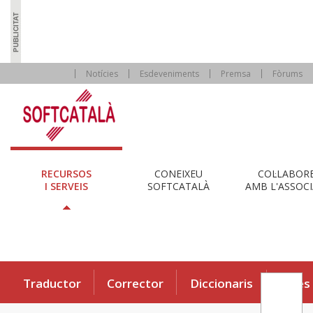
Notícies
Esdeveniments
Premsa
Fòrums
RECURSOS
CONEIXEU
COL·LABOR
I SERVEIS
SOFTCATALÀ
AMB L'ASSOCI
Traductor
Corrector
Diccionaris
Eines