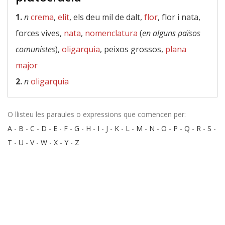
1.
n
crema
,
elit
, els deu mil de dalt,
flor
, flor i nata,
forces vives,
nata
,
nomenclatura
(
en alguns països
comunistes
),
oligarquia
, peixos grossos,
plana
major
2.
n
oligarquia
O llisteu les paraules o expressions que comencen per:
A
-
B
-
C
-
D
-
E
-
F
-
G
-
H
-
I
-
J
-
K
-
L
-
M
-
N
-
O
-
P
-
Q
-
R
-
S
-
T
-
U
-
V
-
W
-
X
-
Y
-
Z