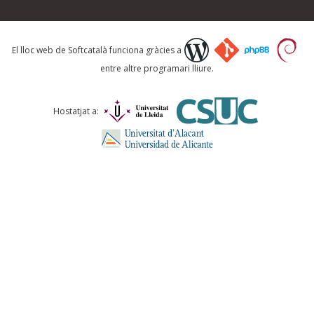
Què proposeu?
El lloc web de Softcatalà funciona gràcies a
entre altre programari lliure.
Comentari *
Hostatjat a:
ENVIA