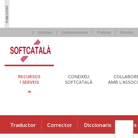
Notícies
Esdeveniments
Premsa
Fòrums
RECURSOS
CONEIXEU
COL·LABOR
I SERVEIS
SOFTCATALÀ
AMB L'ASSOCI
Traductor
Corrector
Diccionaris
Eines