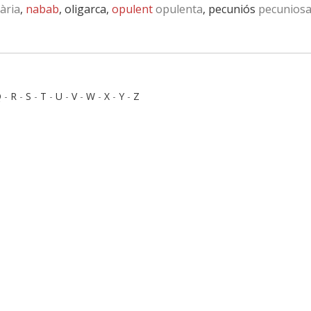
ària
,
nabab
, oligarca,
opulent
opulenta
, pecuniós
pecunios
Q
-
R
-
S
-
T
-
U
-
V
-
W
-
X
-
Y
-
Z