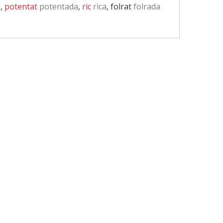
a
,
potentat
potentada
,
ric
rica
, folrat
folrada