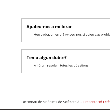
Ajudeu-nos a millorar
Heu trobat un error? Aviseu-nos si veieu cap prob
Teniu algun dubte?
Al fòrum resolem totes les qüestions.
Diccionari de sinònims de Softcatalà –
Presentació i crè