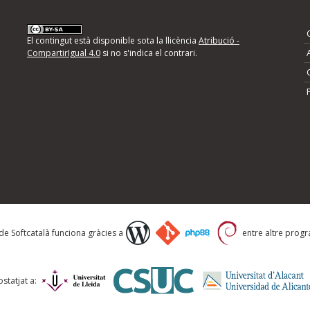
nformeu d'errors
El contingut està disponible sota la llicència
Atribució -
CompartirIgual 4.0
si no s'indica el contrari.
mps següents i descriviu quina és la millora que
 de Softcatalà funciona gràcies a
entre altre progra
statjat a: