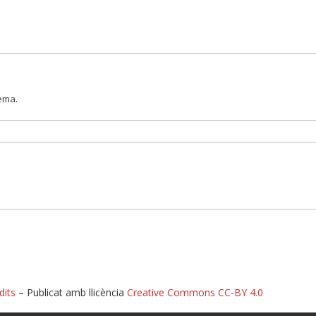
lema.
dits
– Publicat amb llicència
Creative Commons CC-BY 4.0