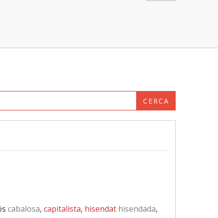
CERCA
ós
cabalosa
,
capitalista
,
hisendat
hisendada
,