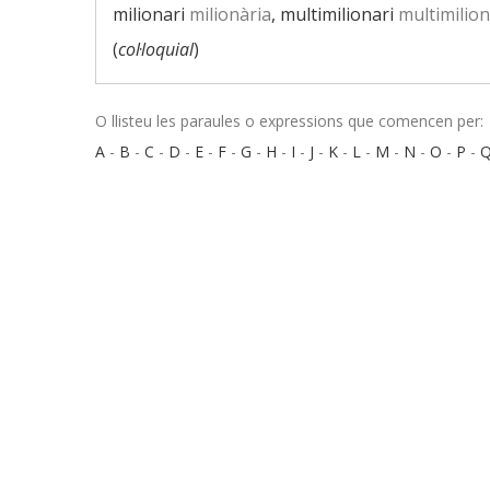
milionari
milionària
, multimilionari
multimilion
(
col·loquial
)
O llisteu les paraules o expressions que comencen per:
A
-
B
-
C
-
D
-
E
-
F
-
G
-
H
-
I
-
J
-
K
-
L
-
M
-
N
-
O
-
P
-