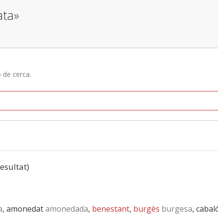
ata»
ó de cerca.
resultat)
a
, amonedat
amonedada
,
benestant
,
burgès
burgesa
, cabal