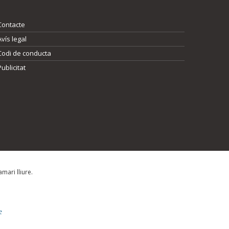
Contacte
Avís legal
Codi de conducta
Publicitat
mari lliure.