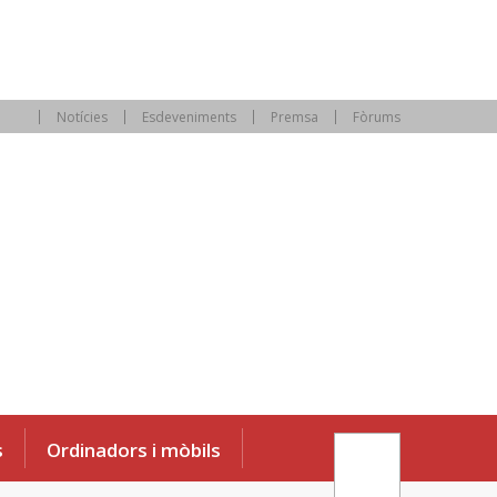
Notícies
Esdeveniments
Premsa
Fòrums
s
Ordinadors i mòbils