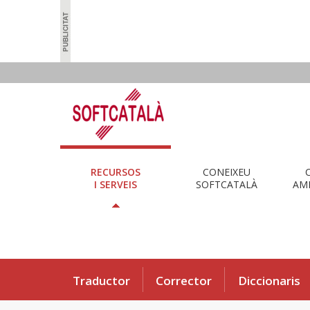
RECURSOS
CONEIXEU
I SERVEIS
SOFTCATALÀ
AMB
Traductor
Corrector
Diccionaris