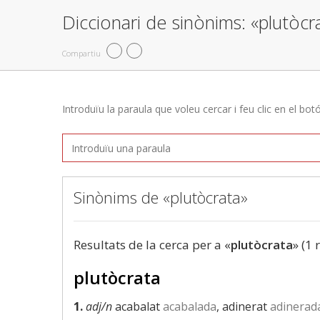
Diccionari de sinònims: «plutòcr
Compartiu
Introduïu la paraula que voleu cercar i feu clic en el bot
Sinònims de «plutòcrata»
Resultats de la cerca per a «
plutòcrata
» (1 
plutòcrata
1.
adj/n
acabalat
acabalada
, adinerat
adinerad