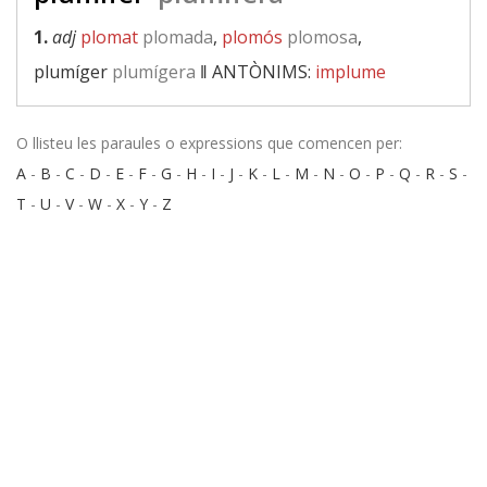
1.
adj
plomat
plomada
,
plomós
plomosa
,
plumíger
plumígera
‖
ANTÒNIMS:
implume
O llisteu les paraules o expressions que comencen per:
A
-
B
-
C
-
D
-
E
-
F
-
G
-
H
-
I
-
J
-
K
-
L
-
M
-
N
-
O
-
P
-
Q
-
R
-
S
-
T
-
U
-
V
-
W
-
X
-
Y
-
Z