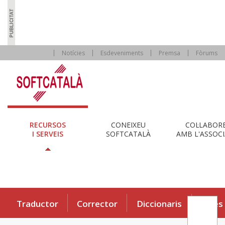
Notícies
Esdeveniments
Premsa
Fòrums
RECURSOS
CONEIXEU
COL·LABOR
I SERVEIS
SOFTCATALÀ
AMB L'ASSOCI
Traductor
Corrector
Diccionaris
Eines