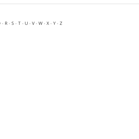
Q
-
R
-
S
-
T
-
U
-
V
-
W
-
X
-
Y
-
Z