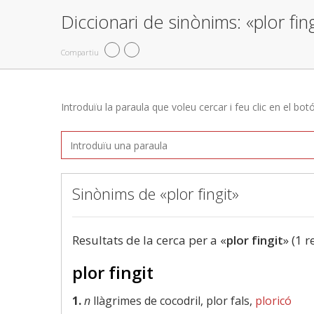
Diccionari de sinònims: «plor fing
Compartiu
Introduïu la paraula que voleu cercar i feu clic en el bot
Sinònims de «plor fingit»
Resultats de la cerca per a «
plor fingit
» (1 r
plor fingit
1.
n
llàgrimes de cocodril, plor fals,
ploricó