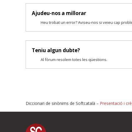
Ajudeu-nos a millorar
Heu trobat un error? Aviseu-nos si veieu cap prob
Teniu algun dubte?
Al fòrum resolem totes les qüestions.
Diccionari de sinònims de Softcatalà –
Presentació i crè
Proposeu-nos millores o i