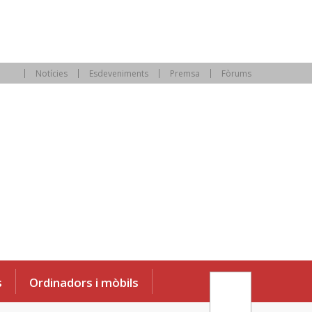
Notícies
Esdeveniments
Premsa
Fòrums
s
Ordinadors i mòbils