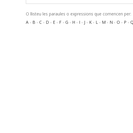
O llisteu les paraules o expressions que comencen per:
A
-
B
-
C
-
D
-
E
-
F
-
G
-
H
-
I
-
J
-
K
-
L
-
M
-
N
-
O
-
P
-