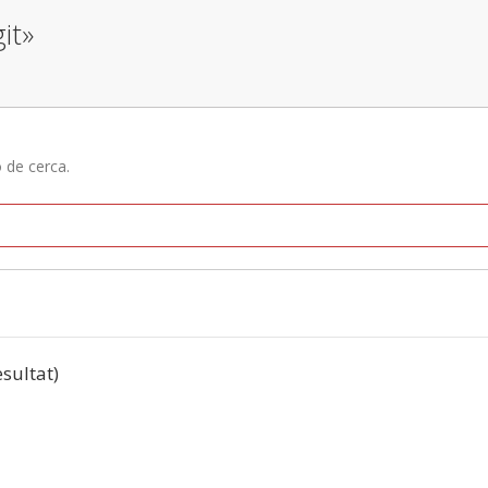
it»
ó de cerca.
esultat)