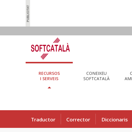
RECURSOS
CONEIXEU
I SERVEIS
SOFTCATALÀ
AMB
Traductor
Corrector
Diccionaris