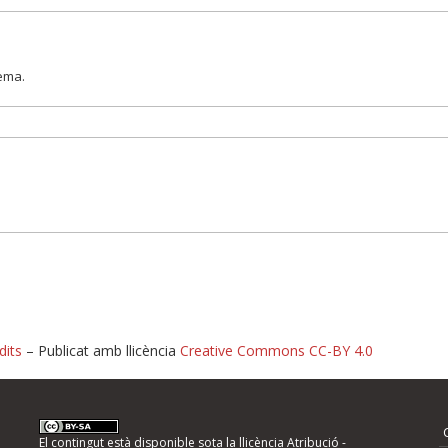
lema.
dits
– Publicat amb llicència
Creative Commons CC-BY 4.0
nformeu d'errors
El contingut està disponible sota la llicència
Atribució -