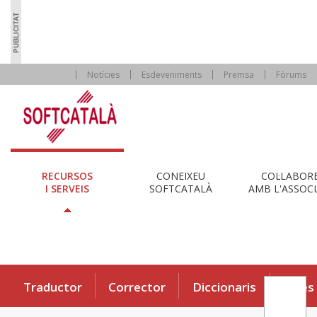
Notícies
Esdeveniments
Premsa
Fòrums
RECURSOS
CONEIXEU
COL·LABOR
I SERVEIS
SOFTCATALÀ
AMB L'ASSOCI
Traductor
Corrector
Diccionaris
Eines