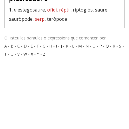
1.
n
estegosaure,
ofidi
,
rèptil
, riptoglòs, saure,
sauròpode,
serp
, teròpode
O llisteu les paraules o expressions que comencen per:
A
-
B
-
C
-
D
-
E
-
F
-
G
-
H
-
I
-
J
-
K
-
L
-
M
-
N
-
O
-
P
-
Q
-
R
-
S
-
T
-
U
-
V
-
W
-
X
-
Y
-
Z