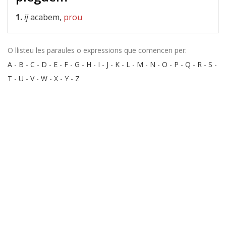
1.
ij
acabem,
prou
O llisteu les paraules o expressions que comencen per:
A
-
B
-
C
-
D
-
E
-
F
-
G
-
H
-
I
-
J
-
K
-
L
-
M
-
N
-
O
-
P
-
Q
-
R
-
S
-
T
-
U
-
V
-
W
-
X
-
Y
-
Z