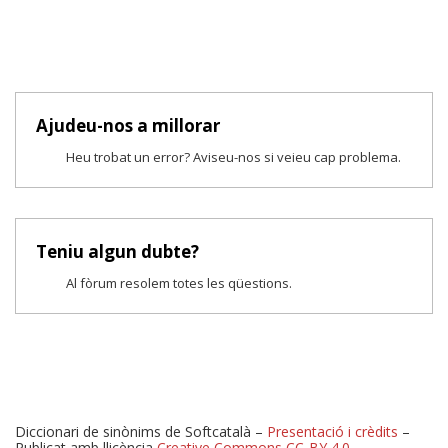
Ajudeu-nos a millorar
Heu trobat un error? Aviseu-nos si veieu cap problema.
Teniu algun dubte?
Al fòrum resolem totes les qüestions.
Diccionari de sinònims de Softcatalà –
Presentació i crèdits
–
Publicat amb llicència
Creative Commons CC-BY 4.0