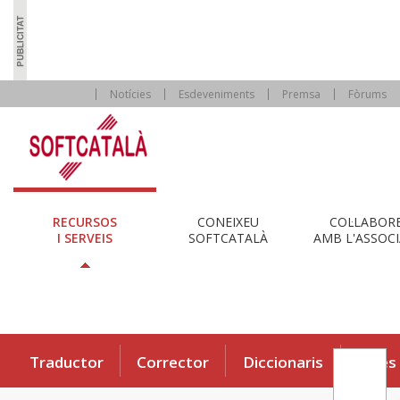
Notícies
Esdeveniments
Premsa
Fòrums
RECURSOS
CONEIXEU
COL·LABOR
I SERVEIS
SOFTCATALÀ
AMB L'ASSOCI
Traductor
Corrector
Diccionaris
Eines