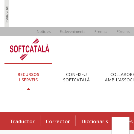
Notícies
Esdeveniments
Premsa
Fòrums
RECURSOS
CONEIXEU
COL·LABOR
I SERVEIS
SOFTCATALÀ
AMB L'ASSOCI
Traductor
Corrector
Diccionaris
Eines