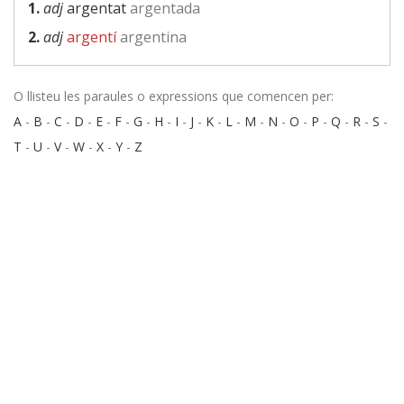
1.
adj
argentat
argentada
2.
adj
argentí
argentina
O llisteu les paraules o expressions que comencen per:
A
-
B
-
C
-
D
-
E
-
F
-
G
-
H
-
I
-
J
-
K
-
L
-
M
-
N
-
O
-
P
-
Q
-
R
-
S
-
T
-
U
-
V
-
W
-
X
-
Y
-
Z