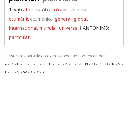
1.
adj
catòlic
catòlica
,
còsmic
còsmica
,
ecumènic
ecumènica
,
general
,
global
,
internacional
,
mundial
,
universal
‖
ANTÒNIMS:
particular
O llisteu les paraules o expressions que comencen per:
A
-
B
-
C
-
D
-
E
-
F
-
G
-
H
-
I
-
J
-
K
-
L
-
M
-
N
-
O
-
P
-
Q
-
R
-
S
-
T
-
U
-
V
-
W
-
X
-
Y
-
Z