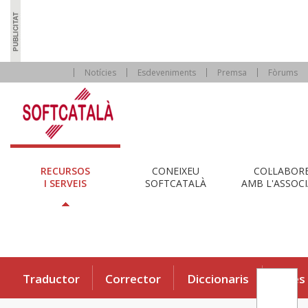
Notícies
Esdeveniments
Premsa
Fòrums
RECURSOS
CONEIXEU
COL·LABOR
I SERVEIS
SOFTCATALÀ
AMB L'ASSOCI
Traductor
Corrector
Diccionaris
Eines