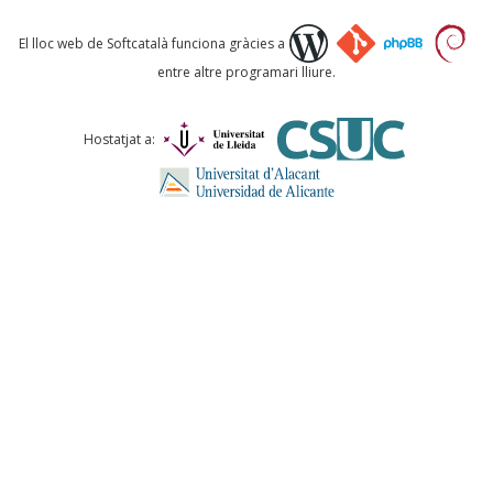
Què proposeu?
El lloc web de Softcatalà funciona gràcies a
entre altre programari lliure.
Comentari *
Hostatjat a:
ENVIA