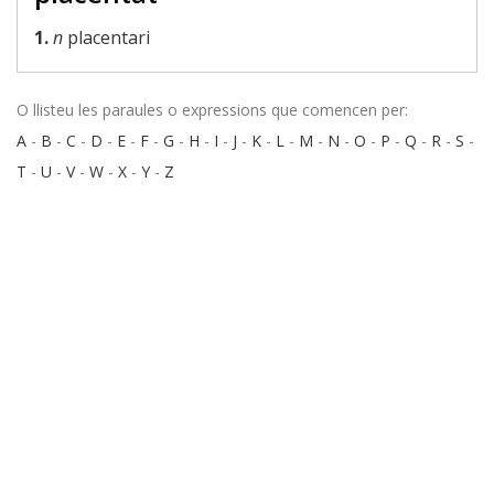
1.
n
placentari
O llisteu les paraules o expressions que comencen per:
A
-
B
-
C
-
D
-
E
-
F
-
G
-
H
-
I
-
J
-
K
-
L
-
M
-
N
-
O
-
P
-
Q
-
R
-
S
-
T
-
U
-
V
-
W
-
X
-
Y
-
Z