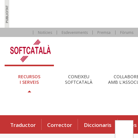
Notícies
Esdeveniments
Premsa
Fòrums
RECURSOS
CONEIXEU
COL·LABOR
I SERVEIS
SOFTCATALÀ
AMB L'ASSOCI
Traductor
Corrector
Diccionaris
Eines