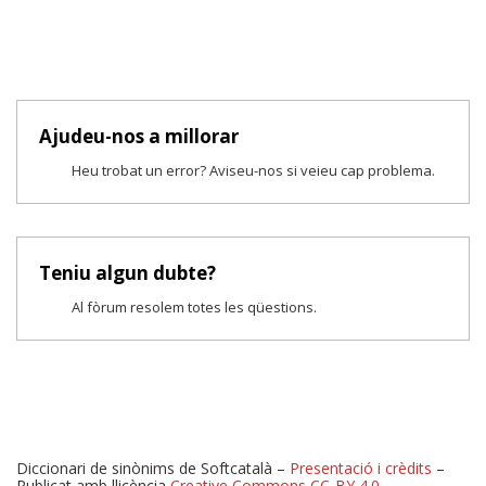
Ajudeu-nos a millorar
Heu trobat un error? Aviseu-nos si veieu cap problema.
Teniu algun dubte?
Al fòrum resolem totes les qüestions.
Diccionari de sinònims de Softcatalà –
Presentació i crèdits
–
Publicat amb llicència
Creative Commons CC-BY 4.0