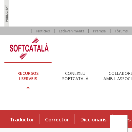
Notícies
Esdeveniments
Premsa
Fòrums
RECURSOS
CONEIXEU
COL·LABOR
I SERVEIS
SOFTCATALÀ
AMB L'ASSOCI
Traductor
Corrector
Diccionaris
Eines