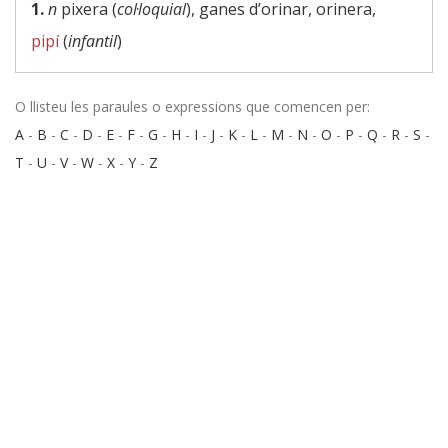
1.
n
pixera (
col·loquial
), ganes d’orinar, orinera,
pipí
(
infantil
)
O llisteu les paraules o expressions que comencen per:
A
-
B
-
C
-
D
-
E
-
F
-
G
-
H
-
I
-
J
-
K
-
L
-
M
-
N
-
O
-
P
-
Q
-
R
-
S
-
T
-
U
-
V
-
W
-
X
-
Y
-
Z