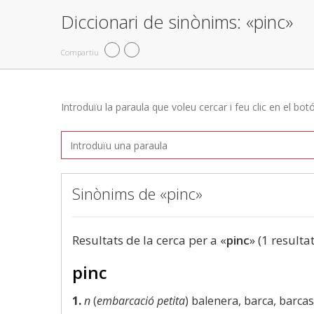
Diccionari de sinònims: «pinc»
Compartiu
Introduïu la paraula que voleu cercar i feu clic en el bot
Sinònims de «pinc»
Resultats de la cerca per a «
pinc
» (1 resultat
pinc
1.
n
(
embarcació petita
) balenera, barca, barca