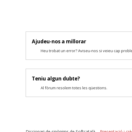
Ajudeu-nos a millorar
Heu trobat un error? Aviseu-nos si veieu cap prob
Teniu algun dubte?
Al fòrum resolem totes les qüestions.
Diccionari de sinònims de Softcatalà –
Presentació i crè