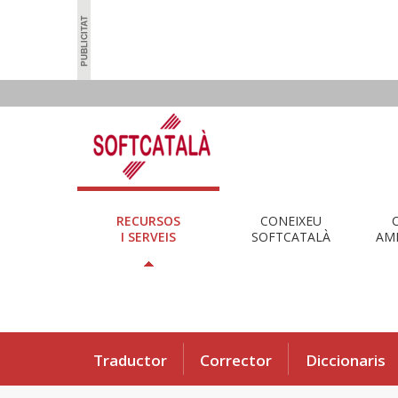
RECURSOS
CONEIXEU
I SERVEIS
SOFTCATALÀ
AMB
Traductor
Corrector
Diccionaris