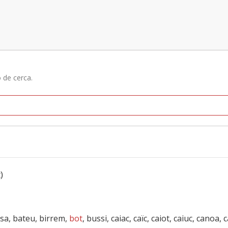
ó de cerca.
)
ssa, bateu, birrem,
bot
, bussi, caiac, caïc, caiot, caiuc, canoa