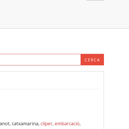
CERCA
, canot, catxamarina,
clíper
,
embarcació
,