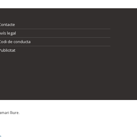
Contacte
Avís legal
Codi de conducta
Publicitat
mari lliure.