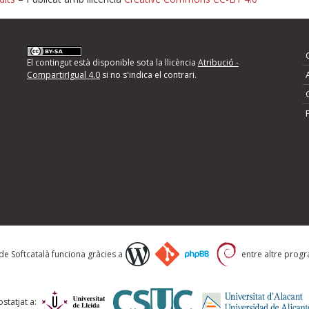
nformeu d'errors
El contingut està disponible sota la llicència
Atribució -
CompartirIgual 4.0
si no s'indica el contrari.
mps següents i descriviu quina és la millora que
 de Softcatalà funciona gràcies a
entre altre progra
statjat a: