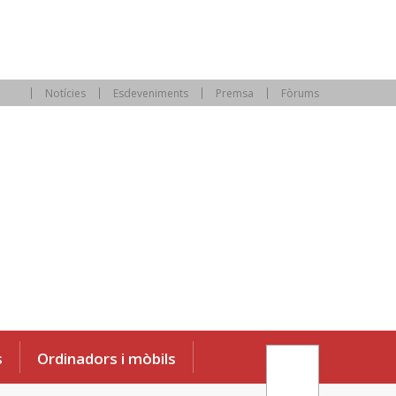
Notícies
Esdeveniments
Premsa
Fòrums
s
Ordinadors i mòbils