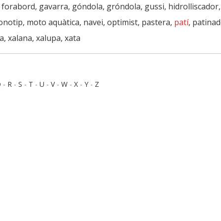
n, forabord, gavarra, góndola, gróndola, gussi, hidrolliscador
 monotip, moto aquàtica, navei, optimist, pastera,
patí
, patinad
ca, xalana, xalupa, xata
Q
-
R
-
S
-
T
-
U
-
V
-
W
-
X
-
Y
-
Z