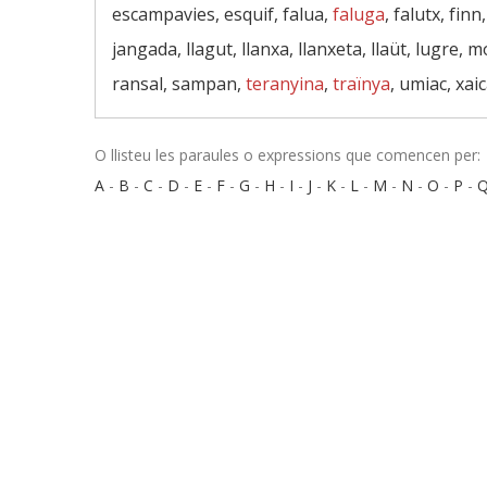
escampavies, esquif, falua,
faluga
, falutx, fin
jangada, llagut, llanxa, llanxeta, llaüt, lugre,
ransal, sampan,
teranyina
,
traïnya
, umiac, xai
O llisteu les paraules o expressions que comencen per:
A
-
B
-
C
-
D
-
E
-
F
-
G
-
H
-
I
-
J
-
K
-
L
-
M
-
N
-
O
-
P
-