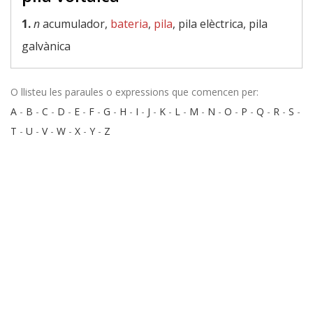
1.
n
acumulador,
bateria
,
pila
, pila elèctrica, pila
galvànica
O llisteu les paraules o expressions que comencen per:
A
-
B
-
C
-
D
-
E
-
F
-
G
-
H
-
I
-
J
-
K
-
L
-
M
-
N
-
O
-
P
-
Q
-
R
-
S
-
T
-
U
-
V
-
W
-
X
-
Y
-
Z