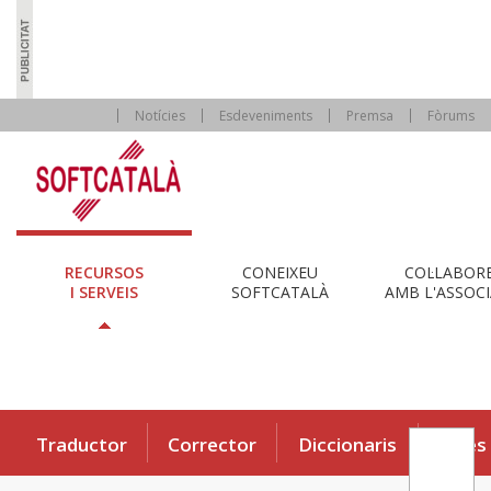
Notícies
Esdeveniments
Premsa
Fòrums
RECURSOS
CONEIXEU
COL·LABOR
I SERVEIS
SOFTCATALÀ
AMB L'ASSOCI
Traductor
Corrector
Diccionaris
Eines