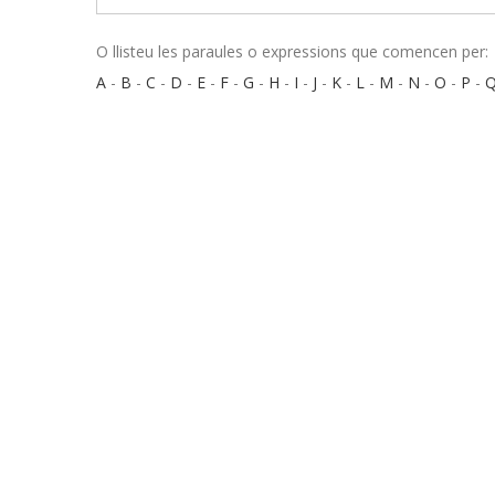
O llisteu les paraules o expressions que comencen per:
A
-
B
-
C
-
D
-
E
-
F
-
G
-
H
-
I
-
J
-
K
-
L
-
M
-
N
-
O
-
P
-