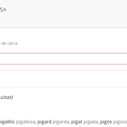
s»
ó de cerca.
sultat)
pigallós
pigallosa
, pigard
pigarda
, pigat
pigada
, pigós
pigos