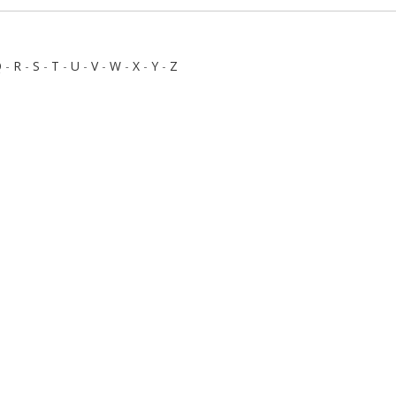
Q
-
R
-
S
-
T
-
U
-
V
-
W
-
X
-
Y
-
Z