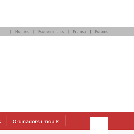
Notícies
Esdeveniments
Premsa
Fòrums
s
Ordinadors i mòbils