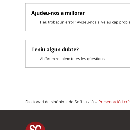
Ajudeu-nos a millorar
Heu trobat un error? Aviseu-nos si veieu cap prob
Teniu algun dubte?
Al fòrum resolem totes les qüestions.
Diccionari de sinònims de Softcatalà –
Presentació i crè
Proposeu-nos millores o i