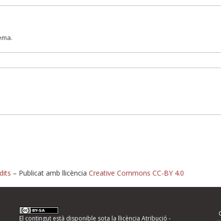
lema.
dits
– Publicat amb llicència
Creative Commons CC-BY 4.0
nformeu d'errors
El contingut està disponible sota la llicència
Atribució -