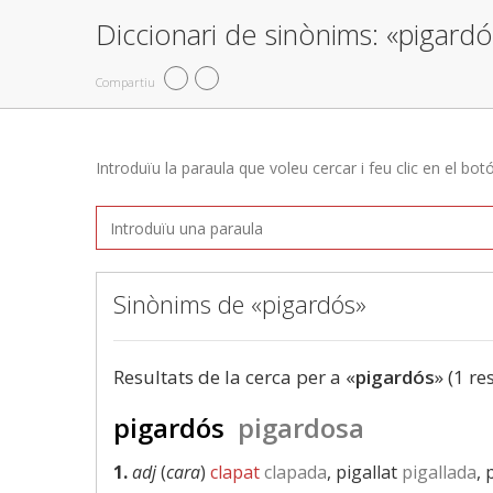
Diccionari de sinònims: «pigardó
Compartiu
Introduïu la paraula que voleu cercar i feu clic en el bot
Sinònims de «pigardós»
Resultats de la cerca per a «
pigardós
» (1 re
pigardós
pigardosa
1.
adj
(
cara
)
clapat
clapada
, pigallat
pigallada
, 