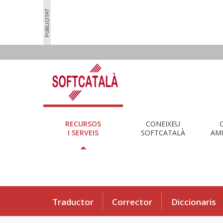
RECURSOS
CONEIXEU
I SERVEIS
SOFTCATALÀ
AMB
Traductor
Corrector
Diccionaris